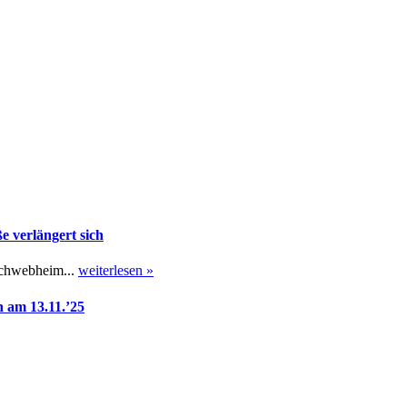
 verlängert sich
Schwebheim...
weiterlesen »
 am 13.11.’25