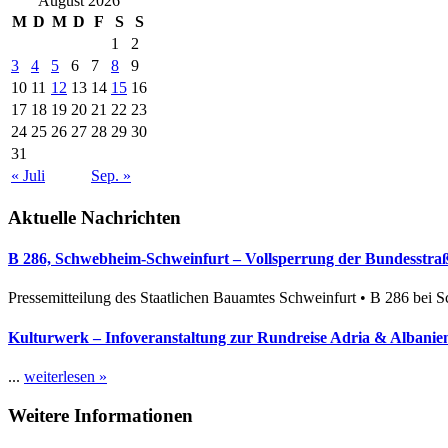
August 2026
M
D
M
D
F
S
S
1
2
3
4
5
6
7
8
9
10
11
12
13
14
15
16
17
18
19
20
21
22
23
24
25
26
27
28
29
30
31
« Juli
Sep. »
Aktuelle Nachrichten
B 286, Schwebheim-Schweinfurt – Vollsperrung der Bundesstraße
Pressemitteilung des Staatlichen Bauamtes Schweinfurt • B 286 bei 
Kulturwerk – Infoveranstaltung zur Rundreise Adria & Albanien
...
weiterlesen »
Weitere Informationen