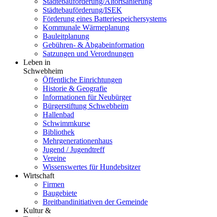
Städtebauförderung/Altortsanierung
Städtebauförderung/ISEK
Förderung eines Batteriespeichersystems
Kommunale Wärmeplanung
Bauleitplanung
Gebühren- & Abgabeinformation
Satzungen und Verordnungen
Leben in
Schwebheim
Öffentliche Einrichtungen
Historie & Geografie
Informationen für Neubürger
Bürgerstiftung Schwebheim
Hallenbad
Schwimmkurse
Bibliothek
Mehrgenerationenhaus
Jugend / Jugendtreff
Vereine
Wissenswertes für Hundebsitzer
Wirtschaft
Firmen
Baugebiete
Breitbandinitiativen der Gemeinde
Kultur &