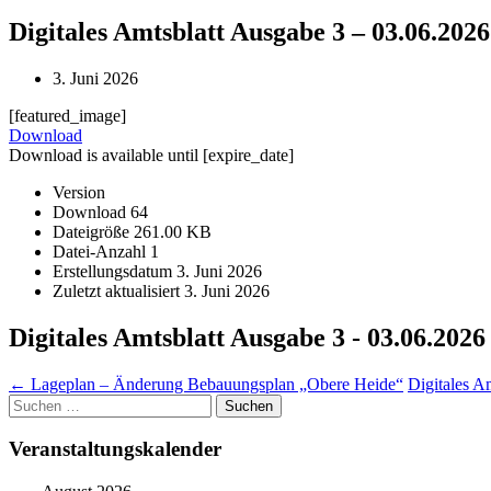
Digitales Amtsblatt Ausgabe 3 – 03.06.20
3. Juni 2026
[featured_image]
Download
Download is available until [expire_date]
Version
Download
64
Dateigröße
261.00 KB
Datei-Anzahl
1
Erstellungsdatum
3. Juni 2026
Zuletzt aktualisiert
3. Juni 2026
Digitales Amtsblatt Ausgabe 3 - 03.06.20
Post
←
Lageplan – Änderung Bebauungsplan „Obere Heide“
Digitales A
Suchen
navigation
nach:
Veranstaltungskalender