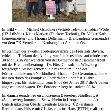
Im Bild v.l.n.r.: Michael Gstädtner (Vertrieb Telekom), Tobias Wörle
(ÜZ Lülsfeld), Klaus Markert (Telekom Technik), Dr. Volker Karb
(Bürgermeister) und Thomas Dellermann (Breitbandpate Gemeinde)
vor dem TK-Verteiler am Neubaugebiet Strüdlein Ost.
Im Rahmen des zweiten Förderprogramms des Freistaats Bayern,
erhielt die Telekom den Auftrag zum Lückenschluss auf mindestens
30 Mbit./s. in vier weiteren von der Gemeinde in Zusammenarbeit
mit der Breitbandberatung – Dr. Först Consult aus Würzburg –
festgelegten Ausbaugebieten, die bis dato im Sinne der
Förderrichtlinie noch Nachholbedarf hatten. Die Gesamtmaßnahme
hat sich durch das komplexe Förderfahren über fast 3 Jahre
hingezogen, bis letztendlich zum Ende des Jahres 2017 die Arbeiten
abgeschlossen waren. Der Fördersatz liegt bei stolzen 80 %.
Im damals gerade neu erschlossenem Baugebiet Strüdlein Ost
(Sonnenweg) konnten in Schwebheim in Kooperation mit der
Unterfränkischen Überlandzentrale Lülsfeld (ÜZ) erstmals
Breitbandanschlüsse mit Glasfaser bis ins Haus (FTTH) realisiert