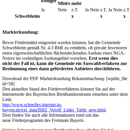
weniger
Mbit/s
mehr
Ja
Nein
z.T.
Ja
Nein
z.T.
Ja
Nein
z.T
Schwebheim
x
x
x
Markterkundung:
Bevor Fördermittel eingesetzt werden können, hat die Gemeinde
Schwebheim gemäß Nr. 4.3 BbR zu ermitteln, ob private Investoren
einen eigenwirtschaftlichen flächendeckenden Ausbau eines NGA-
Netzes im vorläufigen Ausbaugebiet vorsehen.
Erst wenn dies
nicht der Fall ist, kann die Gemeinde ein Auswahlverfahren zur
Bestimmung eines dann geförderten Anbieters durchführen.
Download der PDF Markterkundung Bekanntmachung: [wpdm_file
id=58]
Den aktuellen Stand des Förderverfahrens können Sie auf der
Internetseite des Bayerischen Breitbandzentrums einsehen unter dem
Link:
http://www.schnelles-internet-in-
bayern.de/ext_data/BBZ_Veroff_Links_Table_new.html
.
Dort finden Sie auch alle Informationen rund um das
neue Förderprogramm des Freistaats Bayern.