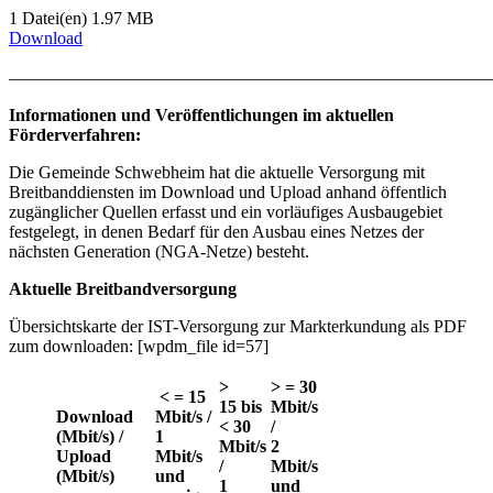
1 Datei(en)
1.97 MB
Download
———————————————————————————
Informationen und Veröffentlichungen im aktuellen
Förderverfahren:
Die Gemeinde Schwebheim hat die aktuelle Versorgung mit
Breitbanddiensten im Download und Upload anhand öffentlich
zugänglicher Quellen erfasst und ein vorläufiges Ausbaugebiet
festgelegt, in denen Bedarf für den Ausbau eines Netzes der
nächsten Generation (NGA-Netze) besteht.
Aktuelle Breitbandversorgung
Übersichtskarte der IST-Versorgung zur Markterkundung als PDF
zum downloaden: [wpdm_file id=57]
>
> = 30
< = 15
15 bis
Mbit/s
Download
Mbit/s
/
< 30
/
(Mbit/s) /
1
Mbit/s
2
Upload
Mbit/s
/
Mbit/s
(Mbit/s)
und
1
und