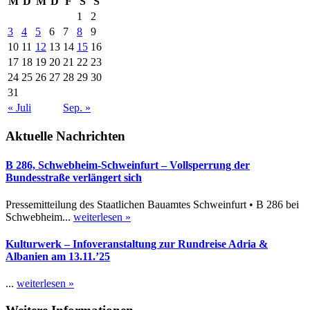
M
D
M
D
F
S
S
1
2
3
4
5
6
7
8
9
10
11
12
13
14
15
16
17
18
19
20
21
22
23
24
25
26
27
28
29
30
31
« Juli
Sep. »
Aktuelle Nachrichten
B 286, Schwebheim-Schweinfurt – Vollsperrung der
Bundesstraße verlängert sich
Pressemitteilung des Staatlichen Bauamtes Schweinfurt • B 286 bei
Schwebheim...
weiterlesen »
Kulturwerk – Infoveranstaltung zur Rundreise Adria &
Albanien am 13.11.’25
...
weiterlesen »