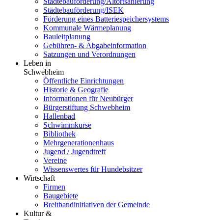
Städtebauförderung/Altortsanierung
Städtebauförderung/ISEK
Förderung eines Batteriespeichersystems
Kommunale Wärmeplanung
Bauleitplanung
Gebühren- & Abgabeinformation
Satzungen und Verordnungen
Leben in
Schwebheim
Öffentliche Einrichtungen
Historie & Geografie
Informationen für Neubürger
Bürgerstiftung Schwebheim
Hallenbad
Schwimmkurse
Bibliothek
Mehrgenerationenhaus
Jugend / Jugendtreff
Vereine
Wissenswertes für Hundebsitzer
Wirtschaft
Firmen
Baugebiete
Breitbandinitiativen der Gemeinde
Kultur &