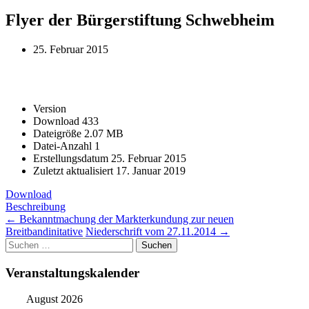
Flyer der Bürgerstiftung Schwebheim
25. Februar 2015
Version
Download
433
Dateigröße
2.07 MB
Datei-Anzahl
1
Erstellungsdatum
25. Februar 2015
Zuletzt aktualisiert
17. Januar 2019
Download
Beschreibung
Post
←
Bekanntmachung der Markterkundung zur neuen
Breitbandinitative
Niederschrift vom 27.11.2014
→
navigation
Suchen
nach:
Veranstaltungskalender
August 2026