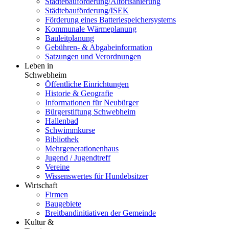
Städtebauförderung/Altortsanierung
Städtebauförderung/ISEK
Förderung eines Batteriespeichersystems
Kommunale Wärmeplanung
Bauleitplanung
Gebühren- & Abgabeinformation
Satzungen und Verordnungen
Leben in
Schwebheim
Öffentliche Einrichtungen
Historie & Geografie
Informationen für Neubürger
Bürgerstiftung Schwebheim
Hallenbad
Schwimmkurse
Bibliothek
Mehrgenerationenhaus
Jugend / Jugendtreff
Vereine
Wissenswertes für Hundebsitzer
Wirtschaft
Firmen
Baugebiete
Breitbandinitiativen der Gemeinde
Kultur &