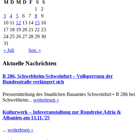
M
D
M
D
F
S
S
1
2
3
4
5
6
7
8
9
10
11
12
13
14
15
16
17
18
19
20
21
22
23
24
25
26
27
28
29
30
31
« Juli
Sep. »
Aktuelle Nachrichten
B 286, Schwebheim-Schweinfurt – Vollsperrung der
Bundesstraße verlängert sich
Pressemitteilung des Staatlichen Bauamtes Schweinfurt • B 286 bei
Schwebheim...
weiterlesen »
Kulturwerk – Infoveranstaltung zur Rundreise Adria &
Albanien am 13.11.’25
...
weiterlesen »