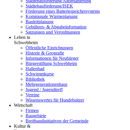
Städtebauförderung/Altortsanierung
Städtebauförderung/ISEK
Förderung eines Batteriespeichersystems
Kommunale Wärmeplanung
Bauleitplanung
Gebühren- & Abgabeinformation
Satzungen und Verordnungen
Leben in
Schwebheim
Öffentliche Einrichtungen
Historie & Geografie
Informationen für Neubürger
Bürgerstiftung Schwebheim
Hallenbad
Schwimmkurse
Bibliothek
Mehrgenerationenhaus
Jugend / Jugendtreff
Vereine
Wissenswertes für Hundebsitzer
Wirtschaft
Firmen
Baugebiete
Breitbandinitiativen der Gemeinde
Kultur &