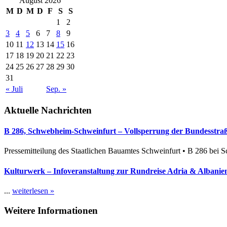
August 2026
M
D
M
D
F
S
S
1
2
3
4
5
6
7
8
9
10
11
12
13
14
15
16
17
18
19
20
21
22
23
24
25
26
27
28
29
30
31
« Juli
Sep. »
Aktuelle Nachrichten
B 286, Schwebheim-Schweinfurt – Vollsperrung der Bundesstraße
Pressemitteilung des Staatlichen Bauamtes Schweinfurt • B 286 bei 
Kulturwerk – Infoveranstaltung zur Rundreise Adria & Albanien
...
weiterlesen »
Weitere Informationen