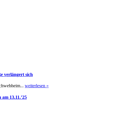
 verlängert sich
Schwebheim...
weiterlesen »
 am 13.11.’25