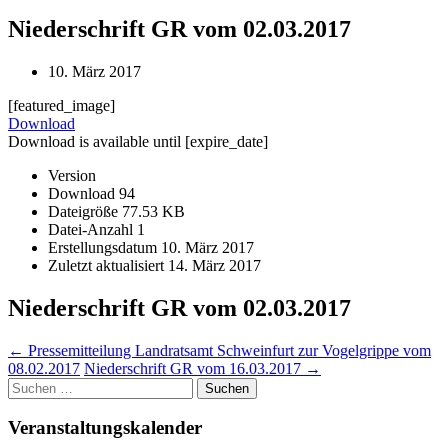
Niederschrift GR vom 02.03.2017
10. März 2017
[featured_image]
Download
Download is available until [expire_date]
Version
Download
94
Dateigröße
77.53 KB
Datei-Anzahl
1
Erstellungsdatum
10. März 2017
Zuletzt aktualisiert
14. März 2017
Niederschrift GR vom 02.03.2017
Post
←
Pressemitteilung Landratsamt Schweinfurt zur Vogelgrippe vom
08.02.2017
Niederschrift GR vom 16.03.2017
→
navigation
Suchen
nach:
Veranstaltungskalender