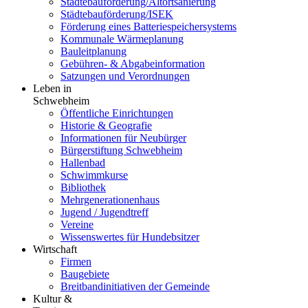
Städtebauförderung/Altortsanierung
Städtebauförderung/ISEK
Förderung eines Batteriespeichersystems
Kommunale Wärmeplanung
Bauleitplanung
Gebühren- & Abgabeinformation
Satzungen und Verordnungen
Leben in
Schwebheim
Öffentliche Einrichtungen
Historie & Geografie
Informationen für Neubürger
Bürgerstiftung Schwebheim
Hallenbad
Schwimmkurse
Bibliothek
Mehrgenerationenhaus
Jugend / Jugendtreff
Vereine
Wissenswertes für Hundebsitzer
Wirtschaft
Firmen
Baugebiete
Breitbandinitiativen der Gemeinde
Kultur &