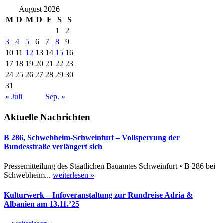
August 2026
M
D
M
D
F
S
S
1
2
3
4
5
6
7
8
9
10
11
12
13
14
15
16
17
18
19
20
21
22
23
24
25
26
27
28
29
30
31
« Juli
Sep. »
Aktuelle Nachrichten
B 286, Schwebheim-Schweinfurt – Vollsperrung der
Bundesstraße verlängert sich
Pressemitteilung des Staatlichen Bauamtes Schweinfurt • B 286 bei
Schwebheim...
weiterlesen »
Kulturwerk – Infoveranstaltung zur Rundreise Adria &
Albanien am 13.11.’25