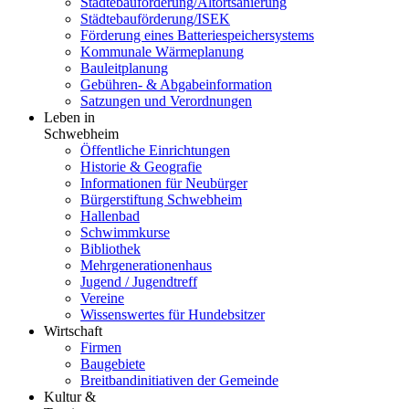
Städtebauförderung/Altortsanierung
Städtebauförderung/ISEK
Förderung eines Batteriespeichersystems
Kommunale Wärmeplanung
Bauleitplanung
Gebühren- & Abgabeinformation
Satzungen und Verordnungen
Leben in
Schwebheim
Öffentliche Einrichtungen
Historie & Geografie
Informationen für Neubürger
Bürgerstiftung Schwebheim
Hallenbad
Schwimmkurse
Bibliothek
Mehrgenerationenhaus
Jugend / Jugendtreff
Vereine
Wissenswertes für Hundebsitzer
Wirtschaft
Firmen
Baugebiete
Breitbandinitiativen der Gemeinde
Kultur &