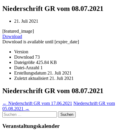
Niederschrift GR vom 08.07.2021
21. Juli 2021
[featured_image]
Download
Download is available until [expire_date]
Version
Download
73
Dateigröße
425.84 KB
Datei-Anzahl
1
Erstellungsdatum
21. Juli 2021
Zuletzt aktualisiert
21. Juli 2021
Niederschrift GR vom 08.07.2021
Post
←
Niederschrift GR vom 17.06.2021
Niederschrift GR vom
05.08.2021
→
navigation
Suchen
nach:
Veranstaltungskalender