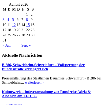
August 2026
M
D
M
D
F
S
S
1
2
3
4
5
6
7
8
9
10
11
12
13
14
15
16
17
18
19
20
21
22
23
24
25
26
27
28
29
30
31
« Juli
Sep. »
Aktuelle Nachrichten
B 286, Schwebheim-Schweinfurt – Vollsperrung der
Bundesstraße verlängert sich
Pressemitteilung des Staatlichen Bauamtes Schweinfurt • B 286 bei
Schwebheim...
weiterlesen »
Kulturwerk – Infoveranstaltung zur Rundreise Adria &
Albanien am 13.11.’25