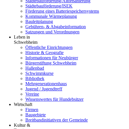
Städtebauförderung/Altortsanierung
Städtebauförderung/ISEK
Förderung eines Batteriespeichersystems
Kommunale Wärmeplanung
Bauleitplanung
Gebühren- & Abgabeinformation
Satzungen und Verordnungen
Leben in
Schwebheim
Öffentliche Einrichtungen
Historie & Geografie
Informationen für Neubürger
Bürgerstiftung Schwebheim
Hallenbad
Schwimmkurse
Bibliothek
Mehrgenerationenhaus
Jugend / Jugendtreff
Vereine
Wissenswertes für Hundebsitzer
Wirtschaft
Firmen
Baugebiete
Breitbandinitiativen der Gemeinde
Kultur &