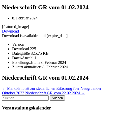
Niederschrift GR vom 01.02.2024
8. Februar 2024
[featured_image]
Download
Download is available until [expire_date]
Version
Download
225
Dateigröße
325.75 KB
Datei-Anzahl
1
Erstellungsdatum
8. Februar 2024
Zuletzt aktualisiert
8. Februar 2024
Niederschrift GR vom 01.02.2024
Post
←
Merkblattblatt zur steuerlichen Erfassung fuer Neugruender
Oktober 2023
Niederschrift GR vom 22.02.2024
→
navigation
Suchen
nach:
Veranstaltungskalender