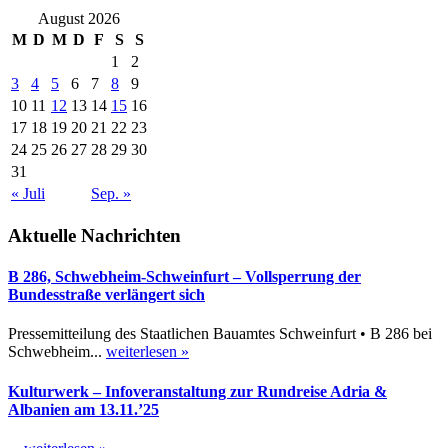
August 2026
M
D
M
D
F
S
S
1
2
3
4
5
6
7
8
9
10
11
12
13
14
15
16
17
18
19
20
21
22
23
24
25
26
27
28
29
30
31
« Juli
Sep. »
Aktuelle Nachrichten
B 286, Schwebheim-Schweinfurt – Vollsperrung der
Bundesstraße verlängert sich
Pressemitteilung des Staatlichen Bauamtes Schweinfurt • B 286 bei
Schwebheim...
weiterlesen »
Kulturwerk – Infoveranstaltung zur Rundreise Adria &
Albanien am 13.11.’25