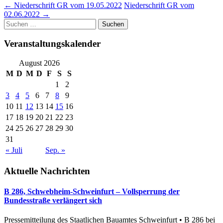
Post
←
Niederschrift GR vom 19.05.2022
Niederschrift GR vom
02.06.2022
→
navigation
Suchen
nach:
Veranstaltungskalender
August 2026
M
D
M
D
F
S
S
1
2
3
4
5
6
7
8
9
10
11
12
13
14
15
16
17
18
19
20
21
22
23
24
25
26
27
28
29
30
31
« Juli
Sep. »
Aktuelle Nachrichten
B 286, Schwebheim-Schweinfurt – Vollsperrung der
Bundesstraße verlängert sich
Pressemitteilung des Staatlichen Bauamtes Schweinfurt • B 286 bei