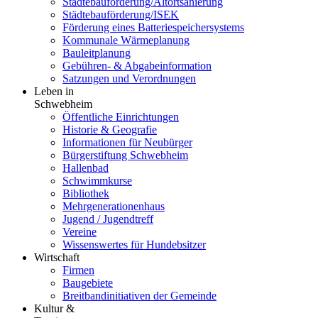
Städtebauförderung/Altortsanierung
Städtebauförderung/ISEK
Förderung eines Batteriespeichersystems
Kommunale Wärmeplanung
Bauleitplanung
Gebühren- & Abgabeinformation
Satzungen und Verordnungen
Leben in
Schwebheim
Öffentliche Einrichtungen
Historie & Geografie
Informationen für Neubürger
Bürgerstiftung Schwebheim
Hallenbad
Schwimmkurse
Bibliothek
Mehrgenerationenhaus
Jugend / Jugendtreff
Vereine
Wissenswertes für Hundebsitzer
Wirtschaft
Firmen
Baugebiete
Breitbandinitiativen der Gemeinde
Kultur &