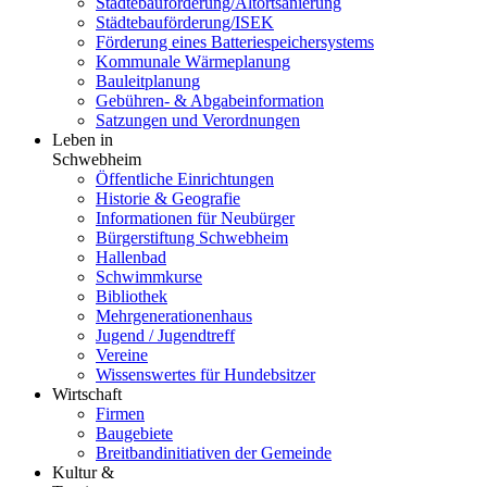
Städtebauförderung/Altortsanierung
Städtebauförderung/ISEK
Förderung eines Batteriespeichersystems
Kommunale Wärmeplanung
Bauleitplanung
Gebühren- & Abgabeinformation
Satzungen und Verordnungen
Leben in
Schwebheim
Öffentliche Einrichtungen
Historie & Geografie
Informationen für Neubürger
Bürgerstiftung Schwebheim
Hallenbad
Schwimmkurse
Bibliothek
Mehrgenerationenhaus
Jugend / Jugendtreff
Vereine
Wissenswertes für Hundebsitzer
Wirtschaft
Firmen
Baugebiete
Breitbandinitiativen der Gemeinde
Kultur &