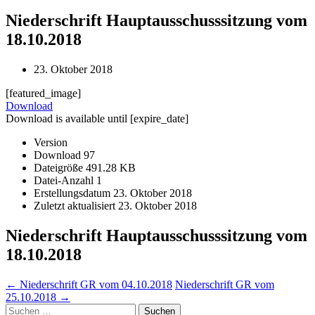
Niederschrift Hauptausschusssitzung vom
18.10.2018
23. Oktober 2018
[featured_image]
Download
Download is available until [expire_date]
Version
Download
97
Dateigröße
491.28 KB
Datei-Anzahl
1
Erstellungsdatum
23. Oktober 2018
Zuletzt aktualisiert
23. Oktober 2018
Niederschrift Hauptausschusssitzung vom
18.10.2018
Post
←
Niederschrift GR vom 04.10.2018
Niederschrift GR vom
25.10.2018
→
navigation
Suchen