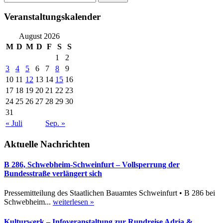
nach:
Veranstaltungskalender
August 2026
M
D
M
D
F
S
S
1
2
3
4
5
6
7
8
9
10
11
12
13
14
15
16
17
18
19
20
21
22
23
24
25
26
27
28
29
30
31
« Juli
Sep. »
Aktuelle Nachrichten
B 286, Schwebheim-Schweinfurt – Vollsperrung der
Bundesstraße verlängert sich
Pressemitteilung des Staatlichen Bauamtes Schweinfurt • B 286 bei
Schwebheim...
weiterlesen »
Kulturwerk – Infoveranstaltung zur Rundreise Adria &