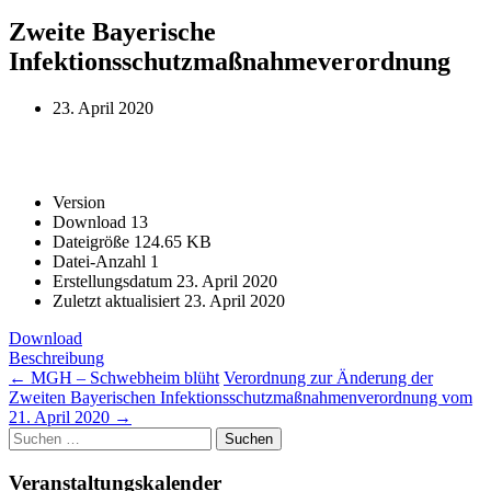
Zweite Bayerische
Infektionsschutzmaßnahmeverordnung
23. April 2020
Version
Download
13
Dateigröße
124.65 KB
Datei-Anzahl
1
Erstellungsdatum
23. April 2020
Zuletzt aktualisiert
23. April 2020
Download
Beschreibung
Post
←
MGH – Schwebheim blüht
Verordnung zur Änderung der
Zweiten Bayerischen Infektionsschutzmaßnahmenverordnung vom
navigation
21. April 2020
→
Suchen
nach:
Veranstaltungskalender