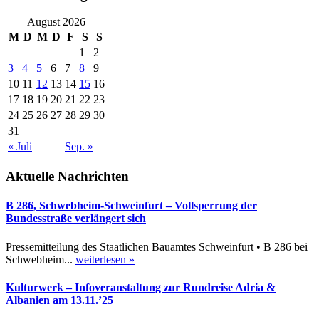
August 2026
M
D
M
D
F
S
S
1
2
3
4
5
6
7
8
9
10
11
12
13
14
15
16
17
18
19
20
21
22
23
24
25
26
27
28
29
30
31
« Juli
Sep. »
Aktuelle Nachrichten
B 286, Schwebheim-Schweinfurt – Vollsperrung der
Bundesstraße verlängert sich
Pressemitteilung des Staatlichen Bauamtes Schweinfurt • B 286 bei
Schwebheim...
weiterlesen »
Kulturwerk – Infoveranstaltung zur Rundreise Adria &
Albanien am 13.11.’25