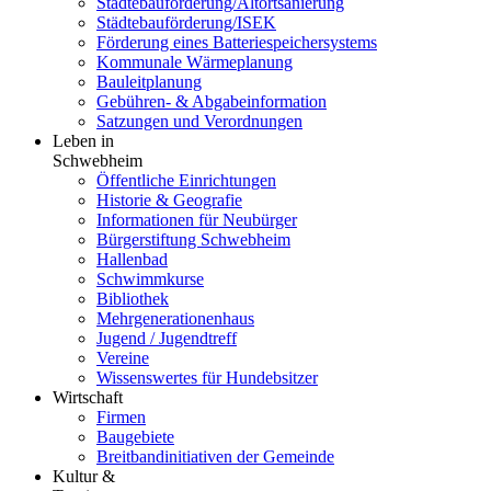
Städtebauförderung/Altortsanierung
Städtebauförderung/ISEK
Förderung eines Batteriespeichersystems
Kommunale Wärmeplanung
Bauleitplanung
Gebühren- & Abgabeinformation
Satzungen und Verordnungen
Leben in
Schwebheim
Öffentliche Einrichtungen
Historie & Geografie
Informationen für Neubürger
Bürgerstiftung Schwebheim
Hallenbad
Schwimmkurse
Bibliothek
Mehrgenerationenhaus
Jugend / Jugendtreff
Vereine
Wissenswertes für Hundebsitzer
Wirtschaft
Firmen
Baugebiete
Breitbandinitiativen der Gemeinde
Kultur &