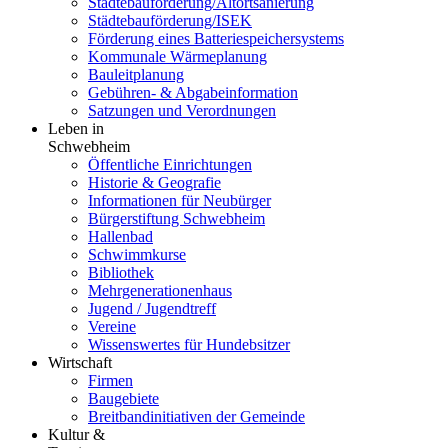
Städtebauförderung/Altortsanierung
Städtebauförderung/ISEK
Förderung eines Batteriespeichersystems
Kommunale Wärmeplanung
Bauleitplanung
Gebühren- & Abgabeinformation
Satzungen und Verordnungen
Leben in
Schwebheim
Öffentliche Einrichtungen
Historie & Geografie
Informationen für Neubürger
Bürgerstiftung Schwebheim
Hallenbad
Schwimmkurse
Bibliothek
Mehrgenerationenhaus
Jugend / Jugendtreff
Vereine
Wissenswertes für Hundebsitzer
Wirtschaft
Firmen
Baugebiete
Breitbandinitiativen der Gemeinde
Kultur &