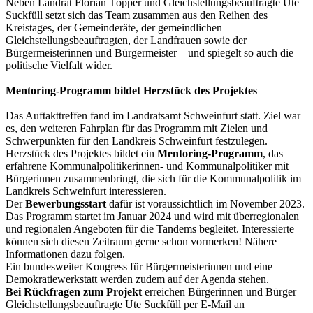
Neben Landrat Florian Töpper und Gleichstellungsbeauftragte Ute
Suckfüll setzt sich das Team zusammen aus den Reihen des
Kreistages, der Gemeinderäte, der gemeindlichen
Gleichstellungsbeauftragten, der Landfrauen sowie der
Bürgermeisterinnen und Bürgermeister – und spiegelt so auch die
politische Vielfalt wider.
Mentoring-Programm bildet Herzstück des Projektes
Das Auftakttreffen fand im Landratsamt Schweinfurt statt. Ziel war
es, den weiteren Fahrplan für das Programm mit Zielen und
Schwerpunkten für den Landkreis Schweinfurt festzulegen.
Herzstück des Projektes bildet ein
Mentoring-Programm
, das
erfahrene Kommunalpolitikerinnen- und Kommunalpolitiker mit
Bürgerinnen zusammenbringt, die sich für die Kommunalpolitik im
Landkreis Schweinfurt interessieren.
Der
Bewerbungsstart
dafür ist voraussichtlich im November 2023.
Das Programm startet im Januar 2024 und wird mit überregionalen
und regionalen Angeboten für die Tandems begleitet. Interessierte
können sich diesen Zeitraum gerne schon vormerken! Nähere
Informationen dazu folgen.
Ein bundesweiter Kongress für Bürgermeisterinnen und eine
Demokratiewerkstatt werden zudem auf der Agenda stehen.
Bei Rückfragen zum Projekt
erreichen Bürgerinnen und Bürger
Gleichstellungsbeauftragte Ute Suckfüll per E-Mail an