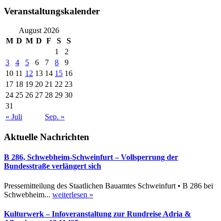
Veranstaltungskalender
August 2026
M
D
M
D
F
S
S
1
2
3
4
5
6
7
8
9
10
11
12
13
14
15
16
17
18
19
20
21
22
23
24
25
26
27
28
29
30
31
« Juli
Sep. »
Aktuelle Nachrichten
B 286, Schwebheim-Schweinfurt – Vollsperrung der
Bundesstraße verlängert sich
Pressemitteilung des Staatlichen Bauamtes Schweinfurt • B 286 bei
Schwebheim...
weiterlesen »
Kulturwerk – Infoveranstaltung zur Rundreise Adria &