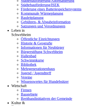
Städtebauförderung/Altortsanierung
Städtebauförderung/ISEK
Förderung eines Batteriespeichersystems
Kommunale Wärmeplanung
Bauleitplanung
Gebühren- & Abgabeinformation
Satzungen und Verordnungen
Leben in
Schwebheim
Öffentliche Einrichtungen
Historie & Geografie
Informationen für Neubürger
Bürgerstiftung Schwebheim
Hallenbad
Schwimmkurse
Bibliothek
Mehrgenerationenhaus
Jugend / Jugendtreff
Vereine
Wissenswertes für Hundebsitzer
Wirtschaft
Firmen
Baugebiete
Breitbandinitiativen der Gemeinde
Kultur &