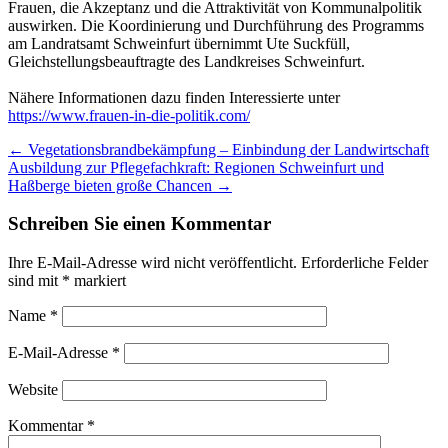
Frauen, die Akzeptanz und die Attraktivität von Kommunalpolitik
auswirken. Die Koordinierung und Durchführung des Programms
am Landratsamt Schweinfurt übernimmt Ute Suckfüll,
Gleichstellungsbeauftragte des Landkreises Schweinfurt.
Nähere Informationen dazu finden Interessierte unter
https://www.frauen-in-die-politik.com/
Post
←
Vegetationsbrandbekämpfung – Einbindung der Landwirtschaft
Ausbildung zur Pflegefachkraft: Regionen Schweinfurt und
navigation
Haßberge bieten große Chancen
→
Schreiben Sie einen Kommentar
Ihre E-Mail-Adresse wird nicht veröffentlicht.
Erforderliche Felder
sind mit
*
markiert
Name
*
E-Mail-Adresse
*
Website
Kommentar
*