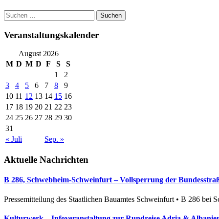
Post
Suchen
nach:
navigation
Veranstaltungskalender
August 2026
M
D
M
D
F
S
S
1
2
3
4
5
6
7
8
9
10
11
12
13
14
15
16
17
18
19
20
21
22
23
24
25
26
27
28
29
30
31
« Juli
Sep. »
Aktuelle Nachrichten
B 286, Schwebheim-Schweinfurt – Vollsperrung der Bundesstraße
Pressemitteilung des Staatlichen Bauamtes Schweinfurt • B 286 bei 
Kulturwerk – Infoveranstaltung zur Rundreise Adria & Albanien