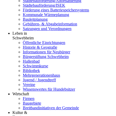
Städtebauförderung/Altortsanierung
Städtebauförderung/ISEK
Förderung eines Batteriespeichersystems
Kommunale Wärmeplanung
Bauleitplanung
Gebühren- & Abgabeinformation
Satzungen und Verordnungen
Leben in
Schwebheim
Öffentliche Einrichtungen
Historie & Geografie
Informationen für Neubürger
Bürgerstiftung Schwebheim
Hallenbad
Schwimmkurse
Bibliothek
Mehrgenerationenhaus
Jugend / Jugendtreff
Vereine
Wissenswertes für Hundebsitzer
Wirtschaft
Firmen
Baugebiete
Breitbandinitiativen der Gemeinde
Kultur &