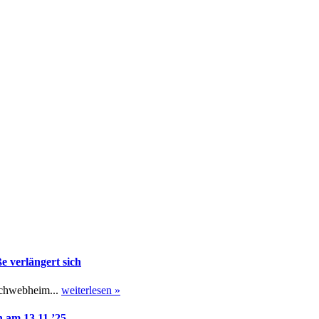
 verlängert sich
Schwebheim...
weiterlesen »
 am 13.11.’25