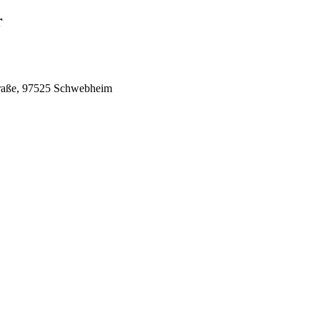
r
traße, 97525 Schwebheim