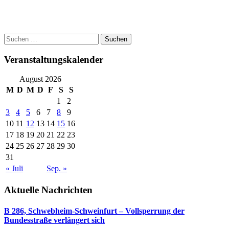
Post
Suchen
nach:
navigation
Veranstaltungskalender
August 2026
M
D
M
D
F
S
S
1
2
3
4
5
6
7
8
9
10
11
12
13
14
15
16
17
18
19
20
21
22
23
24
25
26
27
28
29
30
31
« Juli
Sep. »
Aktuelle Nachrichten
B 286, Schwebheim-Schweinfurt – Vollsperrung der
Bundesstraße verlängert sich