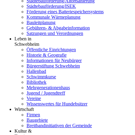
Städtebauförderung/Altortsanierung
Städtebauförderung/ISEK
Förderung eines Batteriespeichersystems
Kommunale Wärmeplanung
Bauleitplanung
Gebühren- & Abgabeinformation
Satzungen und Verordnungen
Leben in
Schwebheim
Öffentliche Einrichtungen
Historie & Geografie
Informationen für Neubürger
Bürgerstiftung Schwebheim
Hallenbad
Schwimmkurse
Bibliothek
Mehrgenerationenhaus
Jugend / Jugendtreff
Vereine
Wissenswertes für Hundebsitzer
Wirtschaft
Firmen
Baugebiete
Breitbandinitiativen der Gemeinde
Kultur &