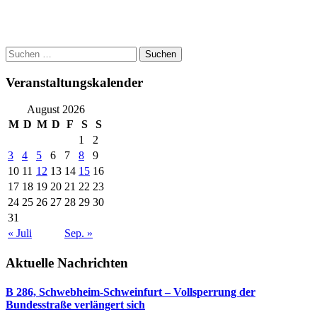
Post
Suchen
nach:
navigation
Veranstaltungskalender
August 2026
M
D
M
D
F
S
S
1
2
3
4
5
6
7
8
9
10
11
12
13
14
15
16
17
18
19
20
21
22
23
24
25
26
27
28
29
30
31
« Juli
Sep. »
Aktuelle Nachrichten
B 286, Schwebheim-Schweinfurt – Vollsperrung der
Bundesstraße verlängert sich