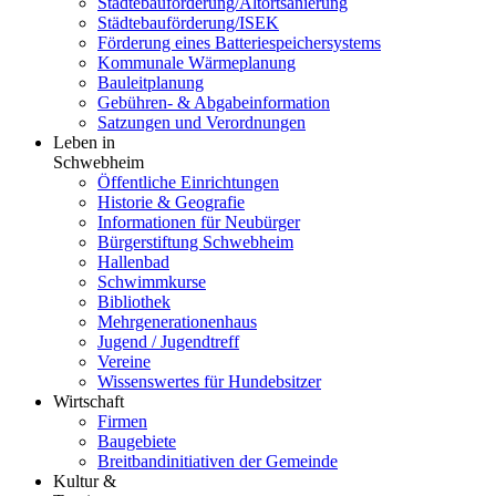
Städtebauförderung/Altortsanierung
Städtebauförderung/ISEK
Förderung eines Batteriespeichersystems
Kommunale Wärmeplanung
Bauleitplanung
Gebühren- & Abgabeinformation
Satzungen und Verordnungen
Leben in
Schwebheim
Öffentliche Einrichtungen
Historie & Geografie
Informationen für Neubürger
Bürgerstiftung Schwebheim
Hallenbad
Schwimmkurse
Bibliothek
Mehrgenerationenhaus
Jugend / Jugendtreff
Vereine
Wissenswertes für Hundebsitzer
Wirtschaft
Firmen
Baugebiete
Breitbandinitiativen der Gemeinde
Kultur &