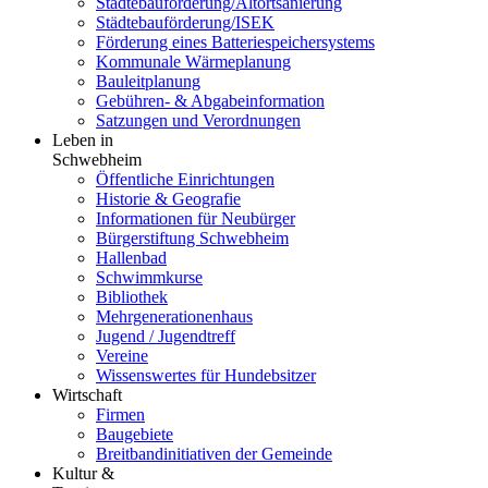
Städtebauförderung/Altortsanierung
Städtebauförderung/ISEK
Förderung eines Batteriespeichersystems
Kommunale Wärmeplanung
Bauleitplanung
Gebühren- & Abgabeinformation
Satzungen und Verordnungen
Leben in
Schwebheim
Öffentliche Einrichtungen
Historie & Geografie
Informationen für Neubürger
Bürgerstiftung Schwebheim
Hallenbad
Schwimmkurse
Bibliothek
Mehrgenerationenhaus
Jugend / Jugendtreff
Vereine
Wissenswertes für Hundebsitzer
Wirtschaft
Firmen
Baugebiete
Breitbandinitiativen der Gemeinde
Kultur &