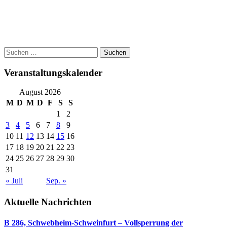
Post
Suchen
nach:
navigation
Veranstaltungskalender
August 2026
M
D
M
D
F
S
S
1
2
3
4
5
6
7
8
9
10
11
12
13
14
15
16
17
18
19
20
21
22
23
24
25
26
27
28
29
30
31
« Juli
Sep. »
Aktuelle Nachrichten
B 286, Schwebheim-Schweinfurt – Vollsperrung der