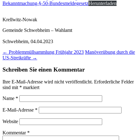
Bekanntmachung-§-50-Bundesmeldegesetz
Herunterladen
Krellwitz-Nowak
Gemeinde Schwebheim – Wahlamt
Schwebheim, 04.04.2023
Post
←
Problemmüllsammlung Frühjahr 2023
Manöverübung durch die
US-Streikräfte
→
navigation
Schreiben Sie einen Kommentar
Ihre E-Mail-Adresse wird nicht veröffentlicht.
Erforderliche Felder
sind mit
*
markiert
Name
*
E-Mail-Adresse
*
Website
Kommentar
*