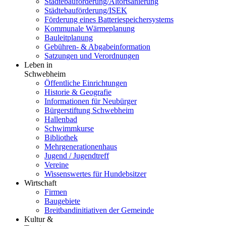
Städtebauförderung/Altortsanierung
Städtebauförderung/ISEK
Förderung eines Batteriespeichersystems
Kommunale Wärmeplanung
Bauleitplanung
Gebühren- & Abgabeinformation
Satzungen und Verordnungen
Leben in
Schwebheim
Öffentliche Einrichtungen
Historie & Geografie
Informationen für Neubürger
Bürgerstiftung Schwebheim
Hallenbad
Schwimmkurse
Bibliothek
Mehrgenerationenhaus
Jugend / Jugendtreff
Vereine
Wissenswertes für Hundebsitzer
Wirtschaft
Firmen
Baugebiete
Breitbandinitiativen der Gemeinde
Kultur &