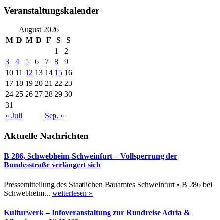
Veranstaltungskalender
August 2026
M
D
M
D
F
S
S
1
2
3
4
5
6
7
8
9
10
11
12
13
14
15
16
17
18
19
20
21
22
23
24
25
26
27
28
29
30
31
« Juli
Sep. »
Aktuelle Nachrichten
B 286, Schwebheim-Schweinfurt – Vollsperrung der
Bundesstraße verlängert sich
Pressemitteilung des Staatlichen Bauamtes Schweinfurt • B 286 bei
Schwebheim...
weiterlesen »
Kulturwerk – Infoveranstaltung zur Rundreise Adria &