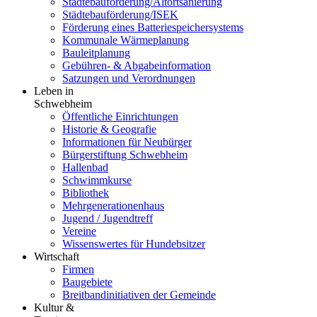
Städtebauförderung/Altortsanierung
Städtebauförderung/ISEK
Förderung eines Batteriespeichersystems
Kommunale Wärmeplanung
Bauleitplanung
Gebühren- & Abgabeinformation
Satzungen und Verordnungen
Leben in
Schwebheim
Öffentliche Einrichtungen
Historie & Geografie
Informationen für Neubürger
Bürgerstiftung Schwebheim
Hallenbad
Schwimmkurse
Bibliothek
Mehrgenerationenhaus
Jugend / Jugendtreff
Vereine
Wissenswertes für Hundebsitzer
Wirtschaft
Firmen
Baugebiete
Breitbandinitiativen der Gemeinde
Kultur &