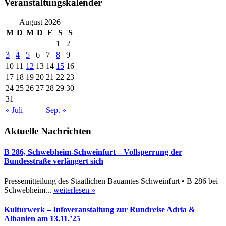
Veranstaltungskalender
August 2026
M
D
M
D
F
S
S
1
2
3
4
5
6
7
8
9
10
11
12
13
14
15
16
17
18
19
20
21
22
23
24
25
26
27
28
29
30
31
« Juli
Sep. »
Aktuelle Nachrichten
B 286, Schwebheim-Schweinfurt – Vollsperrung der
Bundesstraße verlängert sich
Pressemitteilung des Staatlichen Bauamtes Schweinfurt • B 286 bei
Schwebheim...
weiterlesen »
Kulturwerk – Infoveranstaltung zur Rundreise Adria &
Albanien am 13.11.’25