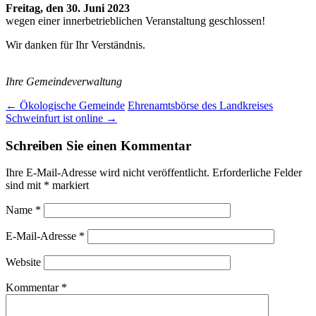
Freitag, den 30. Juni 2023
wegen einer innerbetrieblichen Veranstaltung geschlossen!
Wir danken für Ihr Verständnis.
Ihre Gemeindeverwaltung
Post
←
Ökologische Gemeinde
Ehrenamtsbörse des Landkreises
Schweinfurt ist online
→
navigation
Schreiben Sie einen Kommentar
Ihre E-Mail-Adresse wird nicht veröffentlicht.
Erforderliche Felder
sind mit
*
markiert
Name
*
E-Mail-Adresse
*
Website
Kommentar
*