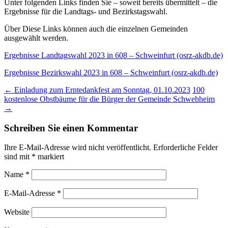
Unter folgenden Links finden Sie – soweit bereits übermittelt – die
Ergebnisse für die Landtags- und Bezirkstagswahl.
Über Diese Links können auch die einzelnen Gemeinden
ausgewählt werden.
Ergebnisse Landtagswahl 2023 in 608 – Schweinfurt (osrz-akdb.de)
Ergebnisse Bezirkswahl 2023 in 608 – Schweinfurt (osrz-akdb.de)
Post
←
Einladung zum Erntedankfest am Sonntag, 01.10.2023
100
kostenlose Obstbäume für die Bürger der Gemeinde Schwebheim
navigation
→
Schreiben Sie einen Kommentar
Ihre E-Mail-Adresse wird nicht veröffentlicht.
Erforderliche Felder
sind mit
*
markiert
Name
*
E-Mail-Adresse
*
Website