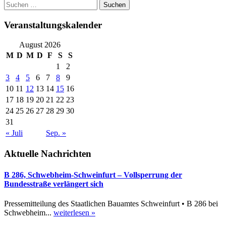
Suchen
nach:
Veranstaltungskalender
August 2026
M
D
M
D
F
S
S
1
2
3
4
5
6
7
8
9
10
11
12
13
14
15
16
17
18
19
20
21
22
23
24
25
26
27
28
29
30
31
« Juli
Sep. »
Aktuelle Nachrichten
B 286, Schwebheim-Schweinfurt – Vollsperrung der
Bundesstraße verlängert sich
Pressemitteilung des Staatlichen Bauamtes Schweinfurt • B 286 bei
Schwebheim...
weiterlesen »