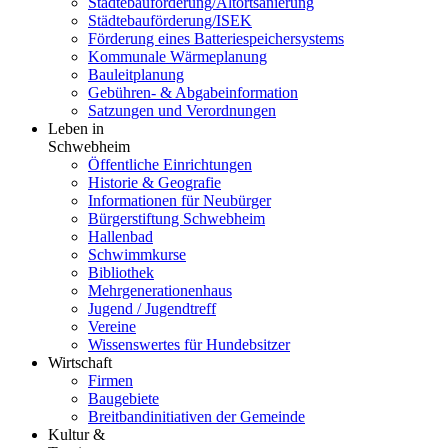
Städtebauförderung/Altortsanierung
Städtebauförderung/ISEK
Förderung eines Batteriespeichersystems
Kommunale Wärmeplanung
Bauleitplanung
Gebühren- & Abgabeinformation
Satzungen und Verordnungen
Leben in
Schwebheim
Öffentliche Einrichtungen
Historie & Geografie
Informationen für Neubürger
Bürgerstiftung Schwebheim
Hallenbad
Schwimmkurse
Bibliothek
Mehrgenerationenhaus
Jugend / Jugendtreff
Vereine
Wissenswertes für Hundebsitzer
Wirtschaft
Firmen
Baugebiete
Breitbandinitiativen der Gemeinde
Kultur &