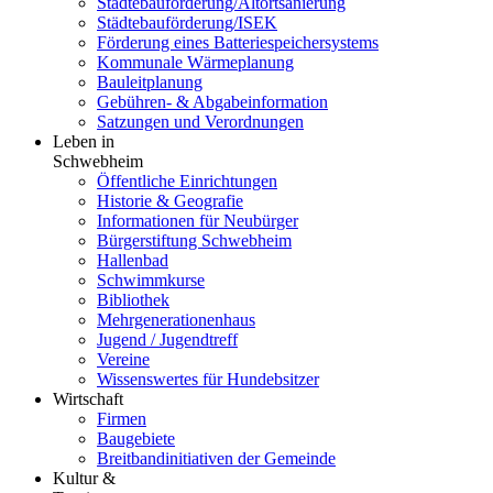
Städtebauförderung/Altortsanierung
Städtebauförderung/ISEK
Förderung eines Batteriespeichersystems
Kommunale Wärmeplanung
Bauleitplanung
Gebühren- & Abgabeinformation
Satzungen und Verordnungen
Leben in
Schwebheim
Öffentliche Einrichtungen
Historie & Geografie
Informationen für Neubürger
Bürgerstiftung Schwebheim
Hallenbad
Schwimmkurse
Bibliothek
Mehrgenerationenhaus
Jugend / Jugendtreff
Vereine
Wissenswertes für Hundebsitzer
Wirtschaft
Firmen
Baugebiete
Breitbandinitiativen der Gemeinde
Kultur &