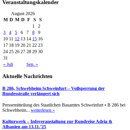
Veranstaltungskalender
August 2026
M
D
M
D
F
S
S
1
2
3
4
5
6
7
8
9
10
11
12
13
14
15
16
17
18
19
20
21
22
23
24
25
26
27
28
29
30
31
« Juli
Sep. »
Aktuelle Nachrichten
B 286, Schwebheim-Schweinfurt – Vollsperrung der
Bundesstraße verlängert sich
Pressemitteilung des Staatlichen Bauamtes Schweinfurt • B 286 bei
Schwebheim...
weiterlesen »
Kulturwerk – Infoveranstaltung zur Rundreise Adria &
Albanien am 13.11.’25