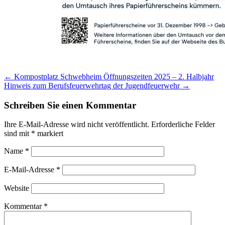
Post
←
Kompostplatz Schwebheim Öffnungszeiten 2025 – 2. Halbjahr
Hinweis zum Berufsfeuerwehrtag der Jugendfeuerwehr
→
navigation
Schreiben Sie einen Kommentar
Ihre E-Mail-Adresse wird nicht veröffentlicht.
Erforderliche Felder
sind mit
*
markiert
Name
*
E-Mail-Adresse
*
Website
Kommentar
*