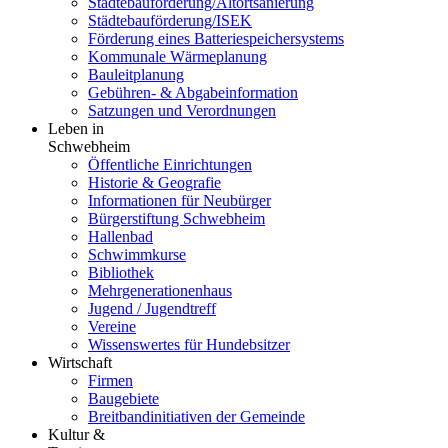
Städtebauförderung/Altortsanierung
Städtebauförderung/ISEK
Förderung eines Batteriespeichersystems
Kommunale Wärmeplanung
Bauleitplanung
Gebühren- & Abgabeinformation
Satzungen und Verordnungen
Leben in
Schwebheim
Öffentliche Einrichtungen
Historie & Geografie
Informationen für Neubürger
Bürgerstiftung Schwebheim
Hallenbad
Schwimmkurse
Bibliothek
Mehrgenerationenhaus
Jugend / Jugendtreff
Vereine
Wissenswertes für Hundebsitzer
Wirtschaft
Firmen
Baugebiete
Breitbandinitiativen der Gemeinde
Kultur &