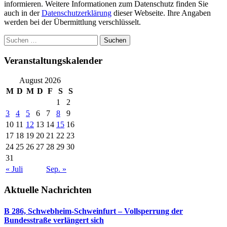
informieren. Weitere Informationen zum Datenschutz finden Sie
auch in der
Datenschutzerklärung
dieser Webseite. Ihre Angaben
werden bei der Übermittlung verschlüsselt.
Suchen
nach:
Veranstaltungskalender
August 2026
M
D
M
D
F
S
S
1
2
3
4
5
6
7
8
9
10
11
12
13
14
15
16
17
18
19
20
21
22
23
24
25
26
27
28
29
30
31
« Juli
Sep. »
Aktuelle Nachrichten
B 286, Schwebheim-Schweinfurt – Vollsperrung der
Bundesstraße verlängert sich