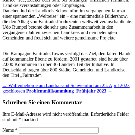
Landkreisveranstaltungen oder Empfängen.
Daneben lud der Landkreis Schweinfurt im vergangenen Jahr zu
einer spannenden „Weltreise“ ein – eine multimediale Bildershow,
die den Alltag von Fairtrade-Produzenten weltweit veranschaulichte.
Udo Rumpel betonte die sehr gute Zusammenarbeit in den
vergangenen Jahren zwischen Landkreis und den beteiligten
Gemeinden und freut sich auf weitere gemeinsame Projekte.
Die Kampagne Fairtrade-Towns verfolgt das Ziel, den fairen Handel
auf kommunaler Ebene zu fördern. 2001 gestartet, sind heute über
2.000 Kommunen in über 36 Ländern Teil der Initiative. In
Deutschland tragen über 800 Städte, Gemeinden und Landkreise
den Titel „Fairtrade“.
Post
←
Waffenbehörde am Landratsamt Schweinfurt am 25. April 2023
geschlossen
Problemmüllsammlung Frühjahr 2023
→
navigation
Schreiben Sie einen Kommentar
Ihre E-Mail-Adresse wird nicht veröffentlicht.
Erforderliche Felder
sind mit
*
markiert
Name
*