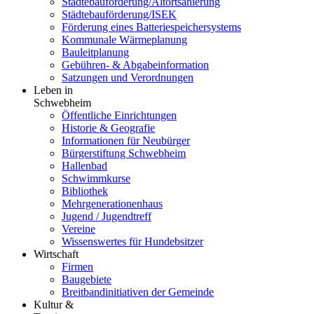
Städtebauförderung/Altortsanierung
Städtebauförderung/ISEK
Förderung eines Batteriespeichersystems
Kommunale Wärmeplanung
Bauleitplanung
Gebühren- & Abgabeinformation
Satzungen und Verordnungen
Leben in
Schwebheim
Öffentliche Einrichtungen
Historie & Geografie
Informationen für Neubürger
Bürgerstiftung Schwebheim
Hallenbad
Schwimmkurse
Bibliothek
Mehrgenerationenhaus
Jugend / Jugendtreff
Vereine
Wissenswertes für Hundebsitzer
Wirtschaft
Firmen
Baugebiete
Breitbandinitiativen der Gemeinde
Kultur &