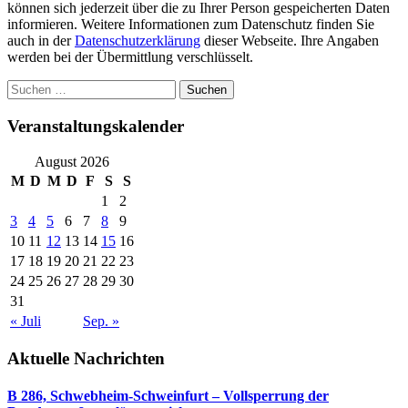
können sich jederzeit über die zu Ihrer Person gespeicherten Daten
informieren. Weitere Informationen zum Datenschutz finden Sie
auch in der
Datenschutzerklärung
dieser Webseite. Ihre Angaben
werden bei der Übermittlung verschlüsselt.
Suchen
nach:
Veranstaltungskalender
August 2026
M
D
M
D
F
S
S
1
2
3
4
5
6
7
8
9
10
11
12
13
14
15
16
17
18
19
20
21
22
23
24
25
26
27
28
29
30
31
« Juli
Sep. »
Aktuelle Nachrichten
B 286, Schwebheim-Schweinfurt – Vollsperrung der