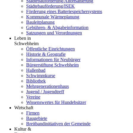
Städtebauförderung/Altortsanierung
Städtebauförderung/ISEK
Förderung eines Batteriespeichersystems
Kommunale Wärmeplanung
Bauleitplanung
Gebühren- & Abgabeinformation
Satzungen und Verordnungen
Leben in
Schwebheim
Öffentliche Einrichtungen
Historie & Geografie
Informationen für Neubürger
Bürgerstiftung Schwebheim
Hallenbad
Schwimmkurse
Bibliothek
Mehrgenerationenhaus
Jugend / Jugendtreff
Vereine
Wissenswertes für Hundebsitzer
Wirtschaft
Firmen
Baugebiete
Breitbandinitiativen der Gemeinde
Kultur &