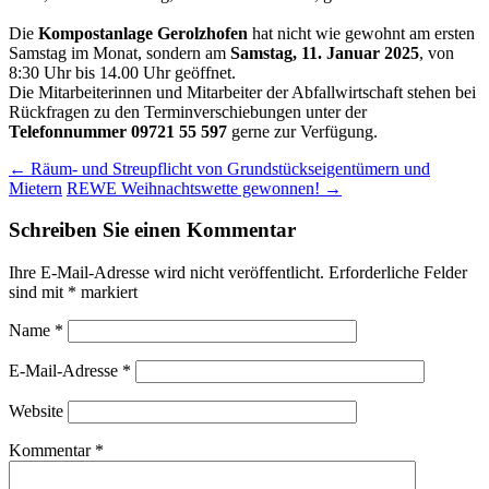
Die
Kompostanlage Gerolzhofen
hat nicht wie gewohnt am ersten
Samstag im Monat, sondern am
Samstag, 11. Januar 2025
, von
8:30 Uhr bis 14.00 Uhr geöffnet.
Die Mitarbeiterinnen und Mitarbeiter der Abfallwirtschaft stehen bei
Rückfragen zu den Terminverschiebungen unter der
Telefonnummer 09721 55 597
gerne zur Verfügung.
Post
←
Räum- und Streupflicht von Grundstückseigentümern und
Mietern
REWE Weihnachtswette gewonnen!
→
navigation
Schreiben Sie einen Kommentar
Ihre E-Mail-Adresse wird nicht veröffentlicht.
Erforderliche Felder
sind mit
*
markiert
Name
*
E-Mail-Adresse
*
Website
Kommentar
*