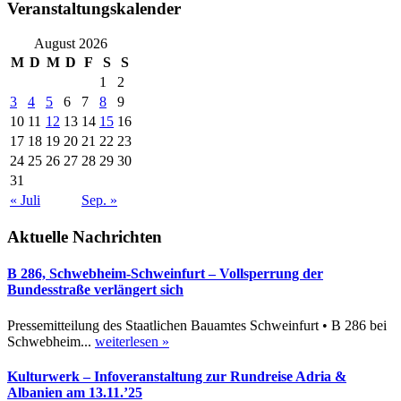
Veranstaltungskalender
August 2026
M
D
M
D
F
S
S
1
2
3
4
5
6
7
8
9
10
11
12
13
14
15
16
17
18
19
20
21
22
23
24
25
26
27
28
29
30
31
« Juli
Sep. »
Aktuelle Nachrichten
B 286, Schwebheim-Schweinfurt – Vollsperrung der
Bundesstraße verlängert sich
Pressemitteilung des Staatlichen Bauamtes Schweinfurt • B 286 bei
Schwebheim...
weiterlesen »
Kulturwerk – Infoveranstaltung zur Rundreise Adria &
Albanien am 13.11.’25