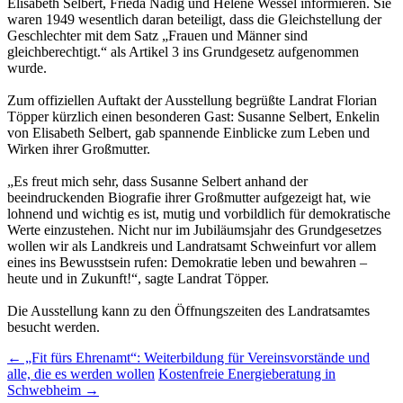
Elisabeth Selbert, Frieda Nadig und Helene Wessel informieren. Sie
waren 1949 wesentlich daran beteiligt, dass die Gleichstellung der
Geschlechter mit dem Satz „Frauen und Männer sind
gleichberechtigt.“ als Artikel 3 ins Grundgesetz aufgenommen
wurde.
Zum offiziellen Auftakt der Ausstellung begrüßte Landrat Florian
Töpper kürzlich einen besonderen Gast: Susanne Selbert, Enkelin
von Elisabeth Selbert, gab spannende Einblicke zum Leben und
Wirken ihrer Großmutter.
„Es freut mich sehr, dass Susanne Selbert anhand der
beeindruckenden Biografie ihrer Großmutter aufgezeigt hat, wie
lohnend und wichtig es ist, mutig und vorbildlich für demokratische
Werte einzustehen. Nicht nur im Jubiläumsjahr des Grundgesetzes
wollen wir als Landkreis und Landratsamt Schweinfurt vor allem
eines ins Bewusstsein rufen: Demokratie leben und bewahren –
heute und in Zukunft!“, sagte Landrat Töpper.
Die Ausstellung kann zu den Öffnungszeiten des Landratsamtes
besucht werden.
Post
←
„Fit fürs Ehrenamt“: Weiterbildung für Vereinsvorstände und
alle, die es werden wollen
Kostenfreie Energieberatung in
navigation
Schwebheim
→