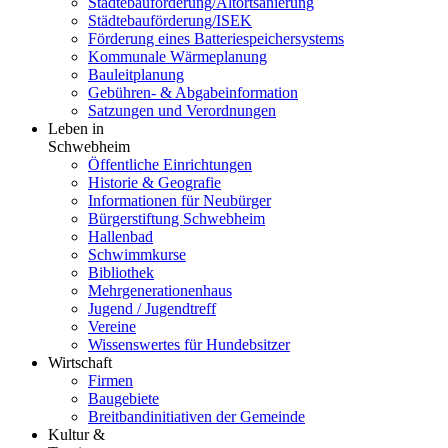
Städtebauförderung/Altortsanierung
Städtebauförderung/ISEK
Förderung eines Batteriespeichersystems
Kommunale Wärmeplanung
Bauleitplanung
Gebühren- & Abgabeinformation
Satzungen und Verordnungen
Leben in
Schwebheim
Öffentliche Einrichtungen
Historie & Geografie
Informationen für Neubürger
Bürgerstiftung Schwebheim
Hallenbad
Schwimmkurse
Bibliothek
Mehrgenerationenhaus
Jugend / Jugendtreff
Vereine
Wissenswertes für Hundebsitzer
Wirtschaft
Firmen
Baugebiete
Breitbandinitiativen der Gemeinde
Kultur &