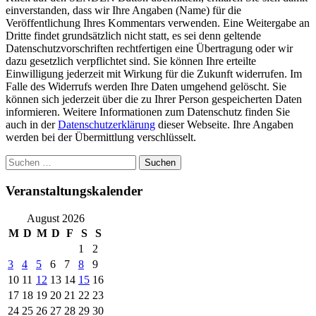
einverstanden, dass wir Ihre Angaben (Name) für die
Veröffentlichung Ihres Kommentars verwenden. Eine Weitergabe an
Dritte findet grundsätzlich nicht statt, es sei denn geltende
Datenschutzvorschriften rechtfertigen eine Übertragung oder wir
dazu gesetzlich verpflichtet sind. Sie können Ihre erteilte
Einwilligung jederzeit mit Wirkung für die Zukunft widerrufen. Im
Falle des Widerrufs werden Ihre Daten umgehend gelöscht. Sie
können sich jederzeit über die zu Ihrer Person gespeicherten Daten
informieren. Weitere Informationen zum Datenschutz finden Sie
auch in der
Datenschutzerklärung
dieser Webseite. Ihre Angaben
werden bei der Übermittlung verschlüsselt.
Suchen
nach:
Veranstaltungskalender
August 2026
M
D
M
D
F
S
S
1
2
3
4
5
6
7
8
9
10
11
12
13
14
15
16
17
18
19
20
21
22
23
24
25
26
27
28
29
30