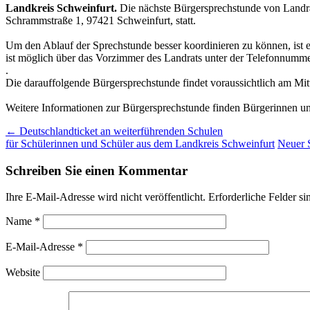
Landkreis Schweinfurt.
Die nächste Bürgersprechstunde von Landra
Schrammstraße 1, 97421 Schweinfurt, statt.
Um den Ablauf der Sprechstunde besser koordinieren zu können, ist 
ist möglich über das Vorzimmer des Landrats unter der Telefonnumm
.
Die darauffolgende Bürgersprechstunde findet voraussichtlich am Mitt
Weitere Informationen zur Bürgersprechstunde finden Bürgerinnen u
Post
←
Deutschlandticket an weiterführenden Schulen
für Schülerinnen und Schüler aus dem Landkreis Schweinfurt
Neuer 
navigation
Schreiben Sie einen Kommentar
Ihre E-Mail-Adresse wird nicht veröffentlicht.
Erforderliche Felder si
Name
*
E-Mail-Adresse
*
Website