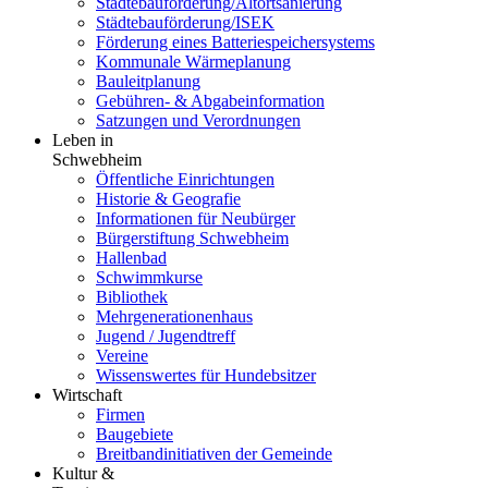
Städtebauförderung/Altortsanierung
Städtebauförderung/ISEK
Förderung eines Batteriespeichersystems
Kommunale Wärmeplanung
Bauleitplanung
Gebühren- & Abgabeinformation
Satzungen und Verordnungen
Leben in
Schwebheim
Öffentliche Einrichtungen
Historie & Geografie
Informationen für Neubürger
Bürgerstiftung Schwebheim
Hallenbad
Schwimmkurse
Bibliothek
Mehrgenerationenhaus
Jugend / Jugendtreff
Vereine
Wissenswertes für Hundebsitzer
Wirtschaft
Firmen
Baugebiete
Breitbandinitiativen der Gemeinde
Kultur &