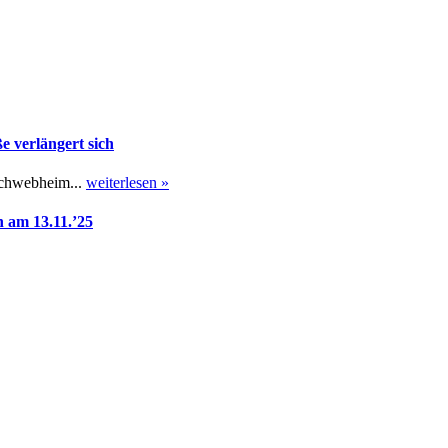
 verlängert sich
Schwebheim...
weiterlesen »
 am 13.11.’25