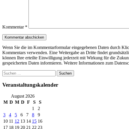
Kommentar
*
Wenn Sie die im Kommentarformular eingegebenen Daten durch Klick 
Kommentars verwenden. Eine Weitergabe an Dritte findet grundsätzlich 
können Ihre erteilte Einwilligung jederzeit mit Wirkung für die Zuku
gespeicherten Daten informieren. Weitere Informationen zum Datensc
Suchen
nach:
Veranstaltungskalender
August 2026
M
D
M
D
F
S
S
1
2
3
4
5
6
7
8
9
10
11
12
13
14
15
16
17
18
19
20
21
22
23