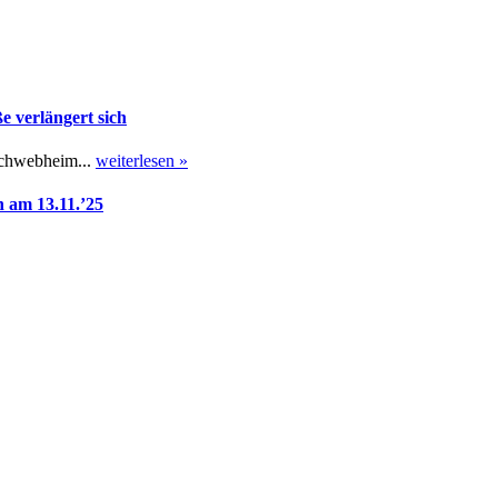
 verlängert sich
Schwebheim...
weiterlesen »
 am 13.11.’25