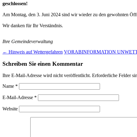
geschlossen!
Am Montag, den 3. Juni 2024 sind wir wieder zu den gewohnten Öffn
Wir danken für Ihr Verständnis.
Ihre Gemeindeverwaltung
Post
←
Hinweis auf Wettergefahren
VORABINFORMATION UNWETT
navigation
Schreiben Sie einen Kommentar
Ihre E-Mail-Adresse wird nicht veröffentlicht.
Erforderliche Felder si
Name
*
E-Mail-Adresse
*
Website