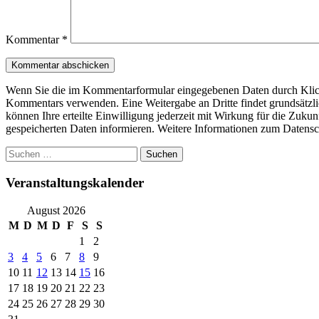
Kommentar
*
Wenn Sie die im Kommentarformular eingegebenen Daten durch Klick 
Kommentars verwenden. Eine Weitergabe an Dritte findet grundsätzlich 
können Ihre erteilte Einwilligung jederzeit mit Wirkung für die Zuku
gespeicherten Daten informieren. Weitere Informationen zum Datensc
Suchen
nach:
Veranstaltungskalender
August 2026
M
D
M
D
F
S
S
1
2
3
4
5
6
7
8
9
10
11
12
13
14
15
16
17
18
19
20
21
22
23
24
25
26
27
28
29
30