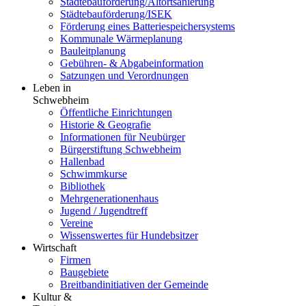
Städtebauförderung/Altortsanierung
Städtebauförderung/ISEK
Förderung eines Batteriespeichersystems
Kommunale Wärmeplanung
Bauleitplanung
Gebühren- & Abgabeinformation
Satzungen und Verordnungen
Leben in
Schwebheim
Öffentliche Einrichtungen
Historie & Geografie
Informationen für Neubürger
Bürgerstiftung Schwebheim
Hallenbad
Schwimmkurse
Bibliothek
Mehrgenerationenhaus
Jugend / Jugendtreff
Vereine
Wissenswertes für Hundebsitzer
Wirtschaft
Firmen
Baugebiete
Breitbandinitiativen der Gemeinde
Kultur &