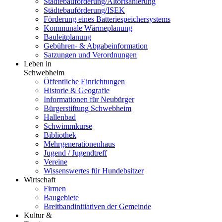
Städtebauförderung/Altortsanierung
Städtebauförderung/ISEK
Förderung eines Batteriespeichersystems
Kommunale Wärmeplanung
Bauleitplanung
Gebühren- & Abgabeinformation
Satzungen und Verordnungen
Leben in
Schwebheim
Öffentliche Einrichtungen
Historie & Geografie
Informationen für Neubürger
Bürgerstiftung Schwebheim
Hallenbad
Schwimmkurse
Bibliothek
Mehrgenerationenhaus
Jugend / Jugendtreff
Vereine
Wissenswertes für Hundebsitzer
Wirtschaft
Firmen
Baugebiete
Breitbandinitiativen der Gemeinde
Kultur &