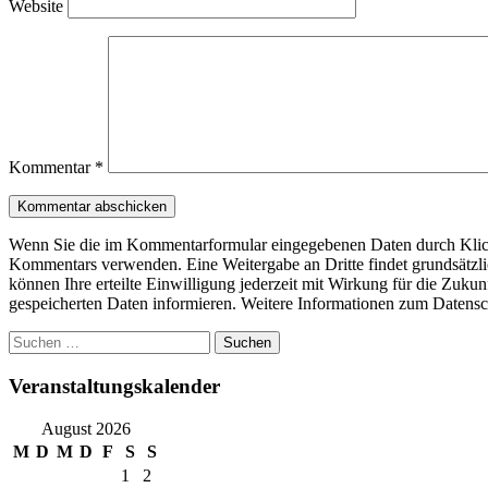
Website
Kommentar
*
Wenn Sie die im Kommentarformular eingegebenen Daten durch Klick 
Kommentars verwenden. Eine Weitergabe an Dritte findet grundsätzlich 
können Ihre erteilte Einwilligung jederzeit mit Wirkung für die Zuku
gespeicherten Daten informieren. Weitere Informationen zum Datensc
Suchen
nach:
Veranstaltungskalender
August 2026
M
D
M
D
F
S
S
1
2