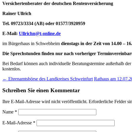
Versichertenberater der deutschen Rentenversicherung
Rainer Ullrich
Tel. 09723/3334 (AB) oder 01577/3920959
E-Mail:
Ullrichn@t-online.de
im Bürgerhaus in Schwebheim
dienstags in der Zeit von 14.00 – 1
Die Sprechstunden finden nur nach vorheriger Terminvereinbaru
Bei Bedarf können auch individuelle Beratungstermine außerhalb der
kostenlos.
Post
←
Ehrenamtsbörse des Landkreises Schweinfurt
Rathaus am 12.07.2
navigation
Schreiben Sie einen Kommentar
Ihre E-Mail-Adresse wird nicht veröffentlicht.
Erforderliche Felder si
Name
*
E-Mail-Adresse
*