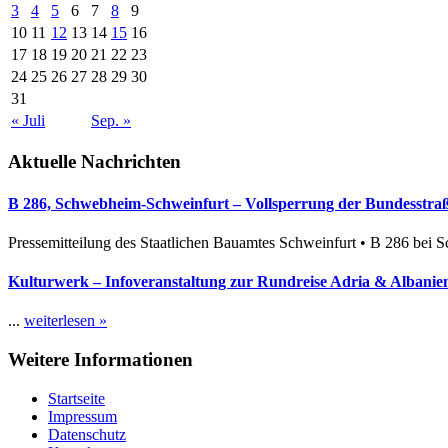
3
4
5
6
7
8
9
10
11
12
13
14
15
16
17
18
19
20
21
22
23
24
25
26
27
28
29
30
31
« Juli
Sep. »
Aktuelle Nachrichten
B 286, Schwebheim-Schweinfurt – Vollsperrung der Bundesstraße
Pressemitteilung des Staatlichen Bauamtes Schweinfurt • B 286 bei 
Kulturwerk – Infoveranstaltung zur Rundreise Adria & Albanien
...
weiterlesen »
Weitere Informationen
Startseite
Impressum
Datenschutz