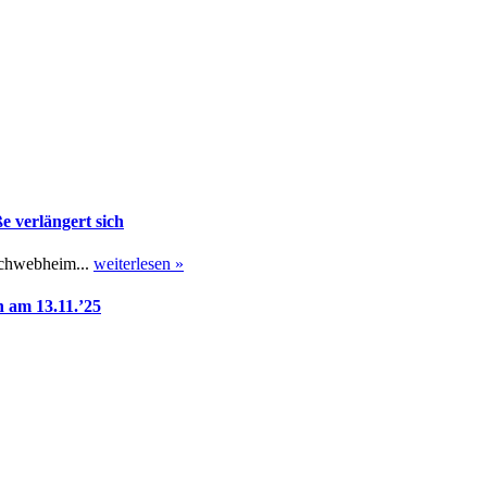
 verlängert sich
Schwebheim...
weiterlesen »
 am 13.11.’25