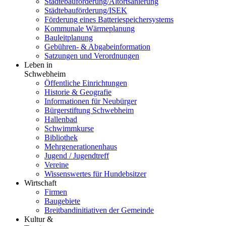
Städtebauförderung/Altortsanierung
Städtebauförderung/ISEK
Förderung eines Batteriespeichersystems
Kommunale Wärmeplanung
Bauleitplanung
Gebühren- & Abgabeinformation
Satzungen und Verordnungen
Leben in
Schwebheim
Öffentliche Einrichtungen
Historie & Geografie
Informationen für Neubürger
Bürgerstiftung Schwebheim
Hallenbad
Schwimmkurse
Bibliothek
Mehrgenerationenhaus
Jugend / Jugendtreff
Vereine
Wissenswertes für Hundebsitzer
Wirtschaft
Firmen
Baugebiete
Breitbandinitiativen der Gemeinde
Kultur &