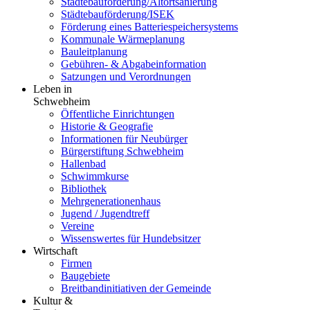
Städtebauförderung/Altortsanierung
Städtebauförderung/ISEK
Förderung eines Batteriespeichersystems
Kommunale Wärmeplanung
Bauleitplanung
Gebühren- & Abgabeinformation
Satzungen und Verordnungen
Leben in
Schwebheim
Öffentliche Einrichtungen
Historie & Geografie
Informationen für Neubürger
Bürgerstiftung Schwebheim
Hallenbad
Schwimmkurse
Bibliothek
Mehrgenerationenhaus
Jugend / Jugendtreff
Vereine
Wissenswertes für Hundebsitzer
Wirtschaft
Firmen
Baugebiete
Breitbandinitiativen der Gemeinde
Kultur &