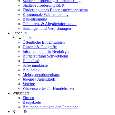
Städtebauförderung/Altortsanierung
Städtebauförderung/ISEK
Förderung eines Batteriespeichersystems
Kommunale Wärmeplanung
Bauleitplanung
Gebühren- & Abgabeinformation
Satzungen und Verordnungen
Leben in
Schwebheim
Öffentliche Einrichtungen
Historie & Geografie
Informationen für Neubürger
Bürgerstiftung Schwebheim
Hallenbad
Schwimmkurse
Bibliothek
Mehrgenerationenhaus
Jugend / Jugendtreff
Vereine
Wissenswertes für Hundebsitzer
Wirtschaft
Firmen
Baugebiete
Breitbandinitiativen der Gemeinde
Kultur &