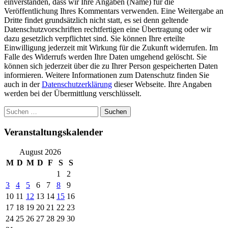
einverstanden, dass wir Ihre Angaben (Name) für die
Veröffentlichung Ihres Kommentars verwenden. Eine Weitergabe an
Dritte findet grundsätzlich nicht statt, es sei denn geltende
Datenschutzvorschriften rechtfertigen eine Übertragung oder wir
dazu gesetzlich verpflichtet sind. Sie können Ihre erteilte
Einwilligung jederzeit mit Wirkung für die Zukunft widerrufen. Im
Falle des Widerrufs werden Ihre Daten umgehend gelöscht. Sie
können sich jederzeit über die zu Ihrer Person gespeicherten Daten
informieren. Weitere Informationen zum Datenschutz finden Sie
auch in der
Datenschutzerklärung
dieser Webseite. Ihre Angaben
werden bei der Übermittlung verschlüsselt.
Suchen
nach:
Veranstaltungskalender
August 2026
M
D
M
D
F
S
S
1
2
3
4
5
6
7
8
9
10
11
12
13
14
15
16
17
18
19
20
21
22
23
24
25
26
27
28
29
30