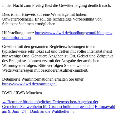
In der Nacht zum Freitag lässt die Gewitterneigung deutlich nach.
Dies ist ein Hinweis auf eine Wetterlage mit hohem
Unwetterpotenzial. Er soll die rechtzeitige Vorbereitung von
Schutzmaßnahmen ermöglichen.
Hilfestellung unter:
https://www.dwd.de/handlungsempfehlungen-
vorabinformation
Gewitter mit den genannten Begleiterscheinungen treten
typischerweise sehr lokal auf und treffen mit voller Intensität meist
nur wenige Orte. Genauere Angaben zu Ort, Gebiet und Zeitpunkt
des Ereignisses können erst mit der Ausgabe der amtlichen
Warnungen erfolgen. Bitte verfolgen Sie die weiteren
Wettervorhersagen mit besonderer Aufmerksamkeit.
Detaillierte Warninformationen erhalten Sie unter
https://www.dwd.de/warnungen.
DWD / RWB München
Post
←
Betreuer für ein mögliches Ferienwochen-Angebot der
Gemeinde Schwebheim für Grundschulkinder gesucht!
Europawahl
navigation
am 9. Juni ’24 – Dank an die Wahlhelfer
→