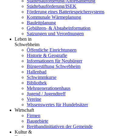
Städtebauförderung/Altortsanierung
Städtebauförderung/ISEK
Förderung eines Batteriespeichersystems
Kommunale Wärmeplanung
Bauleitplanung
Gebühren- & Abgabeinformation
Satzungen und Verordnungen
Leben in
Schwebheim
Öffentliche Einrichtungen
Historie & Geografie
Informationen für Neubürger
Bürgerstiftung Schwebheim
Hallenbad
Schwimmkurse
Bibliothek
Mehrgenerationenhaus
Jugend / Jugendtreff
Vereine
Wissenswertes für Hundebsitzer
Wirtschaft
Firmen
Baugebiete
Breitbandinitiativen der Gemeinde
Kultur &