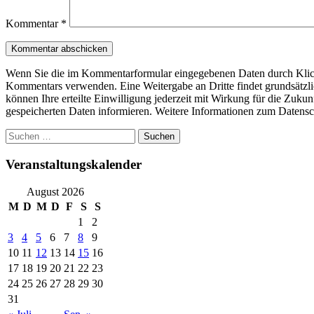
Kommentar
*
Wenn Sie die im Kommentarformular eingegebenen Daten durch Klick 
Kommentars verwenden. Eine Weitergabe an Dritte findet grundsätzlich 
können Ihre erteilte Einwilligung jederzeit mit Wirkung für die Zuku
gespeicherten Daten informieren. Weitere Informationen zum Datensc
Suchen
nach:
Veranstaltungskalender
August 2026
M
D
M
D
F
S
S
1
2
3
4
5
6
7
8
9
10
11
12
13
14
15
16
17
18
19
20
21
22
23
24
25
26
27
28
29
30
31