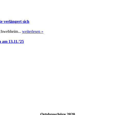
 verlängert sich
Schwebheim...
weiterlesen »
 am 13.11.’25
Ortsbroschüre 2020