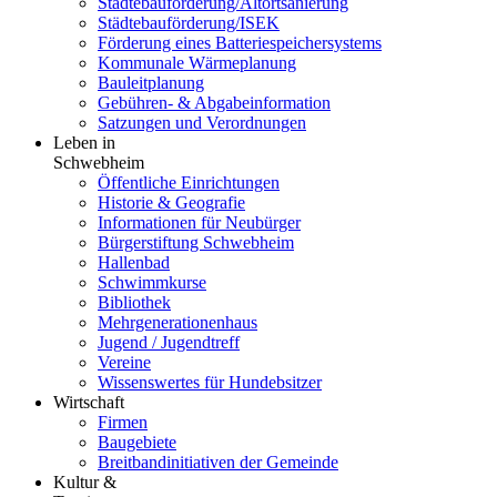
Städtebauförderung/Altortsanierung
Städtebauförderung/ISEK
Förderung eines Batteriespeichersystems
Kommunale Wärmeplanung
Bauleitplanung
Gebühren- & Abgabeinformation
Satzungen und Verordnungen
Leben in
Schwebheim
Öffentliche Einrichtungen
Historie & Geografie
Informationen für Neubürger
Bürgerstiftung Schwebheim
Hallenbad
Schwimmkurse
Bibliothek
Mehrgenerationenhaus
Jugend / Jugendtreff
Vereine
Wissenswertes für Hundebsitzer
Wirtschaft
Firmen
Baugebiete
Breitbandinitiativen der Gemeinde
Kultur &