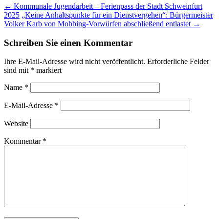
Post
←
Kommunale Jugendarbeit – Ferienpass der Stadt Schweinfurt
2025
„Keine Anhaltspunkte für ein Dienstvergehen“: Bürgermeister
navigation
Volker Karb von Mobbing-Vorwürfen abschließend entlastet
→
Schreiben Sie einen Kommentar
Ihre E-Mail-Adresse wird nicht veröffentlicht.
Erforderliche Felder
sind mit
*
markiert
Name
*
E-Mail-Adresse
*
Website
Kommentar
*