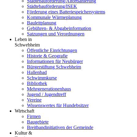
Städtebauförderung/Altortsanierung
Städtebauförderung/ISEK
Förderung eines Batteriespeichersystems
Kommunale Wärmeplanung
Bauleitplanung
Gebühren- & Abgabeinformation
Satzungen und Verordnungen
Leben in
Schwebheim
Öffentliche Einrichtungen
Historie & Geografie
Informationen für Neubürger
Bürgerstiftung Schwebheim
Hallenbad
Schwimmkurse
Bibliothek
Mehrgenerationenhaus
Jugend / Jugendtreff
Vereine
Wissenswertes für Hundebsitzer
Wirtschaft
Firmen
Baugebiete
Breitbandinitiativen der Gemeinde
Kultur &