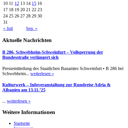
10
11
12
13
14
15
16
17
18
19
20
21
22
23
24
25
26
27
28
29
30
31
« Juli
Sep. »
Aktuelle Nachrichten
B 286, Schwebheim-Schweinfurt – Vollsperrung der
Bundesstraße verlängert sich
Pressemitteilung des Staatlichen Bauamtes Schweinfurt • B 286 bei
Schwebheim...
weiterlesen »
Kulturwerk – Infoveranstaltung zur Rundreise Adria &
Albanien am 13.11.’25
...
weiterlesen »
Weitere Informationen
Startseite