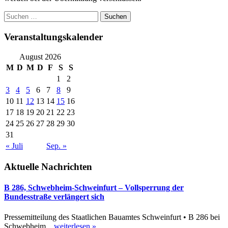
Suchen
nach:
Veranstaltungskalender
August 2026
M
D
M
D
F
S
S
1
2
3
4
5
6
7
8
9
10
11
12
13
14
15
16
17
18
19
20
21
22
23
24
25
26
27
28
29
30
31
« Juli
Sep. »
Aktuelle Nachrichten
B 286, Schwebheim-Schweinfurt – Vollsperrung der
Bundesstraße verlängert sich
Pressemitteilung des Staatlichen Bauamtes Schweinfurt • B 286 bei
Schwebheim...
weiterlesen »