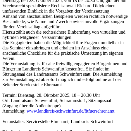
Dienstag, den 28. Oktober 2025, von 18 bis 20.30 Uhr, gibt der auf
Vereinsrecht spezialisierte Rechtsanwalt Richard Didyk einen
umfassenden Einblick in die Vorgaben der Vereinssatzung.
Anhand von anschaulichen Beispielen werden rechtlich notwendige
Bestandteile, wie Name und Zweck sowie sinnvolle Ergänzungen
für den Vereinsalltag aufgeführt.
Hierzu zählt auch die rechtssichere Einberufung von virtuellen und
hybriden Mitglieder- Versammlungen.
Die Engagierten haben die Möglichkeit ihre Fragen unmittelbar in
das Seminar einzubringen und erhalten im Anschluss eine
anschauliche Checkliste für die praktische Umsetzung im eigenen
Verein.
Die Veranstaltung ist für alle freiwillig engagierten Bürgerinnen und
Bürger im Landkreis Schweinfurt kostenfrei. Sie findet im
Sitzungssaal des Landratsamts Schweinfurt statt. Die Anmeldung
zur Veranstaltung ist ab sofort möglich und erfolgt online auf der
Seite der Servicestelle Ehrenamt.
Termin: Dienstag, 28. Oktober 2025, 18 – 20.30 Uhr
Ort: Landratsamt Schweinfurt, Schrammstr. 1, Sitzungssaal
(Zugang über die Außentreppe)
Anmeldung:
www.landkreis-schweinfurt.de/fitfuersehrenamt
Veranstalter: Servicestelle Ehrenamt, Landkreis Schweinfurt