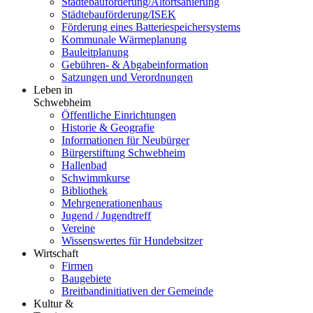
Städtebauförderung/Altortsanierung
Städtebauförderung/ISEK
Förderung eines Batteriespeichersystems
Kommunale Wärmeplanung
Bauleitplanung
Gebühren- & Abgabeinformation
Satzungen und Verordnungen
Leben in
Schwebheim
Öffentliche Einrichtungen
Historie & Geografie
Informationen für Neubürger
Bürgerstiftung Schwebheim
Hallenbad
Schwimmkurse
Bibliothek
Mehrgenerationenhaus
Jugend / Jugendtreff
Vereine
Wissenswertes für Hundebsitzer
Wirtschaft
Firmen
Baugebiete
Breitbandinitiativen der Gemeinde
Kultur &