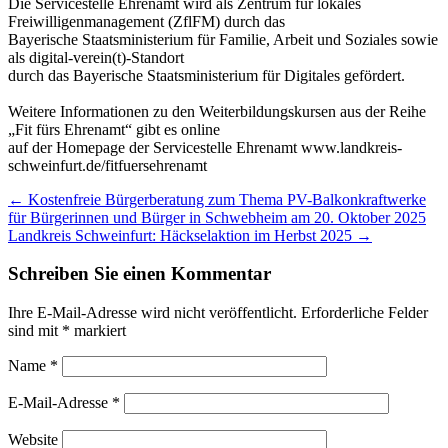
Die Servicestelle Ehrenamt wird als Zentrum für lokales
Freiwilligenmanagement (ZflFM) durch das
Bayerische Staatsministerium für Familie, Arbeit und Soziales sowie
als digital-verein(t)-Standort
durch das Bayerische Staatsministerium für Digitales gefördert.
Weitere Informationen zu den Weiterbildungskursen aus der Reihe
„Fit fürs Ehrenamt“ gibt es online
auf der Homepage der Servicestelle Ehrenamt www.landkreis-
schweinfurt.de/fitfuersehrenamt
Post
←
Kostenfreie Bürgerberatung zum Thema PV-Balkonkraftwerke
für Bürgerinnen und Bürger in Schwebheim am 20. Oktober 2025
navigation
Landkreis Schweinfurt: Häckselaktion im Herbst 2025
→
Schreiben Sie einen Kommentar
Ihre E-Mail-Adresse wird nicht veröffentlicht.
Erforderliche Felder
sind mit
*
markiert
Name
*
E-Mail-Adresse
*
Website