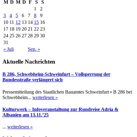
M
D
M
D
F
S
S
1
2
3
4
5
6
7
8
9
10
11
12
13
14
15
16
17
18
19
20
21
22
23
24
25
26
27
28
29
30
31
« Juli
Sep. »
Aktuelle Nachrichten
B 286, Schwebheim-Schweinfurt – Vollsperrung der
Bundesstraße verlängert sich
Pressemitteilung des Staatlichen Bauamtes Schweinfurt • B 286 bei
Schwebheim...
weiterlesen »
Kulturwerk – Infoveranstaltung zur Rundreise Adria &
Albanien am 13.11.’25
...
weiterlesen »