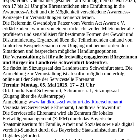
respektvolles Miteinander gestalten“ am Montag, den 05. Mai 2025,
von 17 bis 21 Uhr gibt Ehrenamtlichen eine Einführung in die
Awareness-Arbeit und die Möglichkeit verschiedene Awareness-
Konzepte für Veranstaltungen kennenzulernen.
Die Referentin Gwendolyn Patzer vom Verein Act Aware e.V.
erklärt zudem, warum von einem rücksichtsvollen Miteinander alle
profitieren und sensibilisiert für bestimmte Formen der Gewalt und
Diskriminierung. Ergänzend üben die Teilnehmenden anhand von
konkreten Beispielszenarien den Umgang mit herausfordernden
Situationen und besprechen mögliche Handlungsoptionen.
Die Veranstaltung ist für alle freiwillig engagierten Bürgerinnen
und Bürger im Landkreis Schweinfurt kostenfrei
.
Sie findet im Sitzungssaal des Landratsamts Schweinfurt statt. Die
Anmeldung zur Veranstaltung ist ab sofort möglich und erfolgt
online auf der Seite der Servicestelle Ehrenamt.
Termin: Montag, 05. Mai 2025, 17 – 21 Uhr
Ort: Landratsamt Schweinfurt, Schrammstr. 1, Sitzungssaal
(Zugang über die Außentreppe)
Anmeldung: w
ww.landkreis-schweinfurt.de/fitfuersehrenamt
Veranstalter: Servicestelle Ehrenamt, Landkreis Schweinfurt
Die Servicestelle Ehrenamt wird als Zentrum für lokales
Freiwilligenmanagement (ZflFM) durch das Bayerische
Staatsministerium für Familie, Arbeit und Soziales sowie als digital-
verein(t)-Standort durch das Bayerische Staatsministerium für
Digitales gefördert.