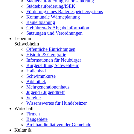
Städtebauförderung/Altortsanierung
Städtebauförderung/ISEK
Förderung eines Batteriespeichersystems
Kommunale Wärmeplanung
Bauleitplanung
Gebühren- & Abgabeinformation
Satzungen und Verordnungen
Leben in
Schwebheim
Öffentliche Einrichtungen
Historie & Geografie
Informationen für Neubürger
Bürgerstiftung Schwebheim
Hallenbad
Schwimmkurse
Bibliothek
Mehrgenerationenhaus
Jugend / Jugendtreff
Vereine
Wissenswertes für Hundebsitzer
Wirtschaft
Firmen
Baugebiete
Breitbandinitiativen der Gemeinde
Kultur &