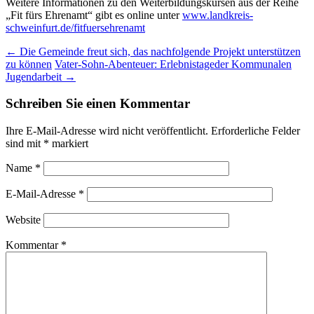
Weitere Informationen zu den Weiterbildungskursen aus der Reihe
„Fit fürs Ehrenamt“ gibt es online unter
www.landkreis-
schweinfurt.de/fitfuersehrenamt
Post
←
Die Gemeinde freut sich, das nachfolgende Projekt unterstützen
zu können
Vater-Sohn-Abenteuer: Erlebnistageder Kommunalen
navigation
Jugendarbeit
→
Schreiben Sie einen Kommentar
Ihre E-Mail-Adresse wird nicht veröffentlicht.
Erforderliche Felder
sind mit
*
markiert
Name
*
E-Mail-Adresse
*
Website
Kommentar
*