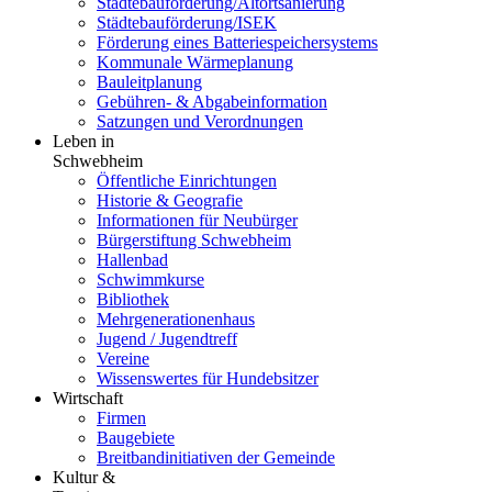
Städtebauförderung/Altortsanierung
Städtebauförderung/ISEK
Förderung eines Batteriespeichersystems
Kommunale Wärmeplanung
Bauleitplanung
Gebühren- & Abgabeinformation
Satzungen und Verordnungen
Leben in
Schwebheim
Öffentliche Einrichtungen
Historie & Geografie
Informationen für Neubürger
Bürgerstiftung Schwebheim
Hallenbad
Schwimmkurse
Bibliothek
Mehrgenerationenhaus
Jugend / Jugendtreff
Vereine
Wissenswertes für Hundebsitzer
Wirtschaft
Firmen
Baugebiete
Breitbandinitiativen der Gemeinde
Kultur &