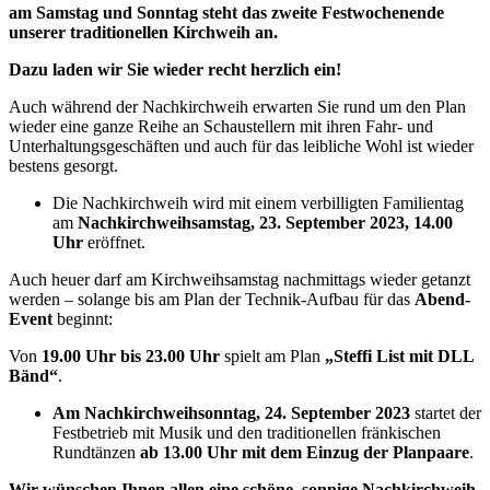
am Samstag und Sonntag steht das zweite Festwochenende
unserer
traditionellen Kirchweih an.
Dazu laden wir Sie wieder recht herzlich ein!
Auch während der Nachkirchweih erwarten Sie rund um den Plan
wieder eine ganze Reihe an Schaustellern mit ihren Fahr- und
Unterhaltungsgeschäften und auch für das leibliche Wohl ist wieder
bestens gesorgt.
Die Nachkirchweih wird mit einem verbilligten Familientag
am
Nachkirchweihsamstag, 23. September 2023, 14.00
Uhr
eröffnet.
Auch heuer darf am Kirchweihsamstag nachmittags wieder getanzt
werden – solange bis am Plan der Technik-Aufbau für das
Abend-
Event
beginnt:
Von
19.00
Uhr bis 23.00 Uhr
spielt am Plan
„Steffi List mit DLL
Bänd“
.
Am Nachkirchweihsonntag, 24. September 2023
startet der
Festbetrieb mit Musik und den traditionellen fränkischen
Rundtänzen
ab 13.00 Uhr mit dem Einzug der Planpaare
.
Wir wünschen Ihnen allen eine schöne, sonnige Nachkirchweih