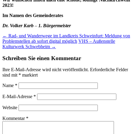
2023!
Im Namen des Gemeinderates
Dr. Volker Karb
–
1. Bürgermeister
Post
←
Rad- und Wanderwege im Landkreis Schweinfurt: Meldung von
Problemstellen ab sofort digital möglich
VHS – Außenstelle
navigation
Kulturwerk Schwebheim
→
Schreiben Sie einen Kommentar
Ihre E-Mail-Adresse wird nicht veröffentlicht.
Erforderliche Felder
sind mit
*
markiert
Name
*
E-Mail-Adresse
*
Website
Kommentar
*