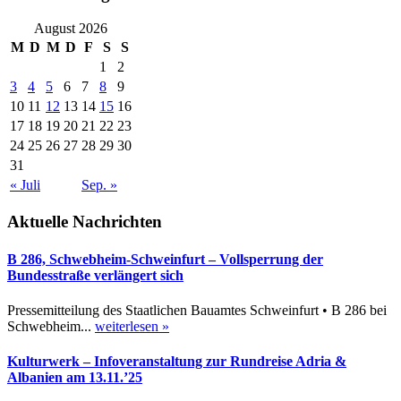
August 2026
M
D
M
D
F
S
S
1
2
3
4
5
6
7
8
9
10
11
12
13
14
15
16
17
18
19
20
21
22
23
24
25
26
27
28
29
30
31
« Juli
Sep. »
Aktuelle Nachrichten
B 286, Schwebheim-Schweinfurt – Vollsperrung der
Bundesstraße verlängert sich
Pressemitteilung des Staatlichen Bauamtes Schweinfurt • B 286 bei
Schwebheim...
weiterlesen »
Kulturwerk – Infoveranstaltung zur Rundreise Adria &
Albanien am 13.11.’25