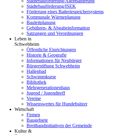
Städtebauförderung/Altortsanierung
Städtebauförderung/ISEK
Förderung eines Batteriespeichersystems
Kommunale Wärmeplanung
Bauleitplanung
Gebühren- & Abgabeinformation
Satzungen und Verordnungen
Leben in
Schwebheim
Öffentliche Einrichtungen
Historie & Geografie
Informationen für Neubürger
Bürgerstiftung Schwebheim
Hallenbad
Schwimmkurse
Bibliothek
Mehrgenerationenhaus
Jugend / Jugendtreff
Vereine
Wissenswertes für Hundebsitzer
Wirtschaft
Firmen
Baugebiete
Breitbandinitiativen der Gemeinde
Kultur &