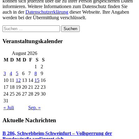
können sich jederzeit über die zu Ihrer Person gespeicherten Daten
informieren. Weitere Informationen zum Datenschutz finden Sie
auch in der
Datenschutzerklärung
dieser Webseite. Ihre Angaben
werden bei der Übermittlung verschlüsselt.
Suchen
nach:
Veranstaltungskalender
August 2026
M
D
M
D
F
S
S
1
2
3
4
5
6
7
8
9
10
11
12
13
14
15
16
17
18
19
20
21
22
23
24
25
26
27
28
29
30
31
« Juli
Sep. »
Aktuelle Nachrichten
B 286, Schwebheim-Schweinfurt – Vollsperrung der
Bundesstraße verlängert sich