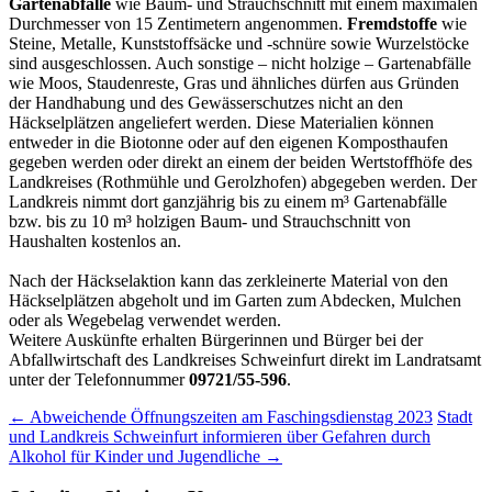
Gartenabfälle
wie Baum- und Strauchschnitt mit einem maximalen
Durchmesser von 15 Zentimetern angenommen.
Fremdstoffe
wie
Steine, Metalle, Kunststoffsäcke und -schnüre sowie Wurzelstöcke
sind ausgeschlossen. Auch sonstige – nicht holzige – Gartenabfälle
wie Moos, Staudenreste, Gras und ähnliches dürfen aus Gründen
der Handhabung und des Gewässerschutzes nicht an den
Häckselplätzen angeliefert werden. Diese Materialien können
entweder in die Biotonne oder auf den eigenen Komposthaufen
gegeben werden oder direkt an einem der beiden Wertstoffhöfe des
Landkreises (Rothmühle und Gerolzhofen) abgegeben werden. Der
Landkreis nimmt dort ganzjährig bis zu einem m³ Gartenabfälle
bzw. bis zu 10 m³ holzigen Baum- und Strauchschnitt von
Haushalten kostenlos an.
Nach der Häckselaktion kann das zerkleinerte Material von den
Häckselplätzen abgeholt und im Garten zum Abdecken, Mulchen
oder als Wegebelag verwendet werden.
Weitere Auskünfte erhalten Bürgerinnen und Bürger bei der
Abfallwirtschaft des Landkreises Schweinfurt direkt im Landratsamt
unter der Telefonnummer
09721/55-596
.
Post
←
Abweichende Öffnungszeiten am Faschingsdienstag 2023
Stadt
und Landkreis Schweinfurt informieren über Gefahren durch
navigation
Alkohol für Kinder und Jugendliche
→