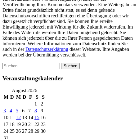
Veröffentlichung Ihres Kommentars verwenden. Eine Weitergabe an
Dritte findet grundsätzlich nicht statt, es sei denn geltende
Datenschutzvorschriften rechtfertigen eine Übertragung oder wir
dazu gesetzlich verpflichtet sind. Sie können Ihre erteilte
Einwilligung jederzeit mit Wirkung für die Zukunft widerrufen. Im
Falle des Widerrufs werden Ihre Daten umgehend gelöscht. Sie
können sich jederzeit über die zu Ihrer Person gespeicherten Daten
informieren. Weitere Informationen zum Datenschutz finden Sie
auch in der
Datenschutzerklärung
dieser Webseite. Ihre Angaben
werden bei der Übermittlung verschlüsselt.
Suchen
nach:
Veranstaltungskalender
August 2026
M
D
M
D
F
S
S
1
2
3
4
5
6
7
8
9
10
11
12
13
14
15
16
17
18
19
20
21
22
23
24
25
26
27
28
29
30
31