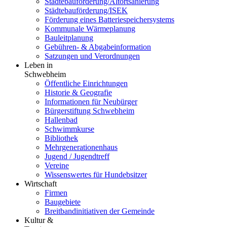
Städtebauförderung/Altortsanierung
Städtebauförderung/ISEK
Förderung eines Batteriespeichersystems
Kommunale Wärmeplanung
Bauleitplanung
Gebühren- & Abgabeinformation
Satzungen und Verordnungen
Leben in
Schwebheim
Öffentliche Einrichtungen
Historie & Geografie
Informationen für Neubürger
Bürgerstiftung Schwebheim
Hallenbad
Schwimmkurse
Bibliothek
Mehrgenerationenhaus
Jugend / Jugendtreff
Vereine
Wissenswertes für Hundebsitzer
Wirtschaft
Firmen
Baugebiete
Breitbandinitiativen der Gemeinde
Kultur &