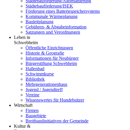
Städtebauförderung/Altortsanierung
Städtebauförderung/ISEK
Förderung eines Batteriespeichersystems
Kommunale Wärmeplanung
Bauleitplanung
Gebühren- & Abgabeinformation
Satzungen und Verordnungen
Leben in
Schwebheim
Öffentliche Einrichtungen
Historie & Geografie
Informationen für Neubürger
Bürgerstiftung Schwebheim
Hallenbad
Schwimmkurse
Bibliothek
Mehrgenerationenhaus
Jugend / Jugendtreff
Vereine
Wissenswertes für Hundebsitzer
Wirtschaft
Firmen
Baugebiete
Breitbandinitiativen der Gemeinde
Kultur &