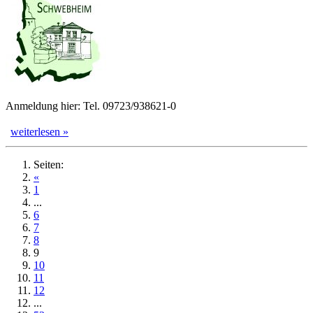
Anmeldung hier: Tel. 09723/938621-0
weiterlesen »
Seiten:
«
1
...
6
7
8
9
10
11
12
...